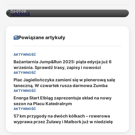
Do 07.08
Powiązane artykuły
AKTYWNOŚĆ
Bażantarnia Jump&Run 2025: piąta edycja już 6
września. Sprawdź trasy, zapisy i nowości
AKTYWNOŚĆ
Plac Jagiellończyka zamieni się w plenerową salę
taneczną. W czwartek rusza darmowa Zumba
AKTYWNOŚĆ
Energa Start Elbląg zaprezentuje skład na nowy
sezon na Placu Katedralnym
AKTYWNOŚĆ
57 km przygody na dwóch kółkach – rowerowa
wyprawa przez Żuławy i Malbork już w niedzielę