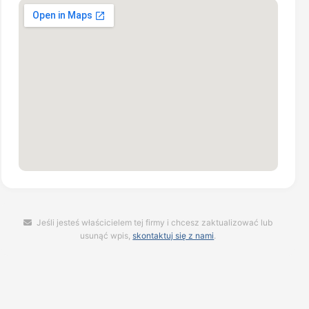
Jeśli jesteś właścicielem tej firmy i chcesz zaktualizować lub
usunąć wpis,
skontaktuj się z nami
.