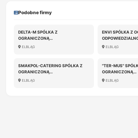
Podobne firmy
DELTA-M SPÓŁKA Z
ENVI SPÓŁKA Z 
OGRANICZONĄ
ODPOWIEDZIALN
ODPOWIEDZIALNOŚCIĄ
ELBLĄG
ELBLĄG
SMAKPOL-CATERING SPÓŁKA Z
"TER-MUS" SPÓŁ
OGRANICZONĄ
OGRANICZONĄ
ODPOWIEDZIALNOŚCIĄ
ODPOWIEDZIALN
ELBLĄG
ELBLĄG
LIKWIDACJI