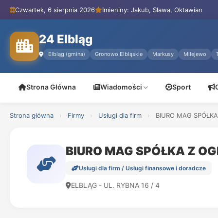
Czwartek, 6 sierpnia 2026
Imieniny: Jakub, Sława, Oktawian
24 Elbląg
Elbląg (gmina)
Gronowo Elbląskie
Markusy
Milejewo
Strona Główna
Wiadomości
Sport
Strona główna
›
Firmy
›
Usługi dla firm
›
BIURO MAG SPÓŁKA
BIURO MAG SPÓŁKA Z O
Usługi dla firm / Usługi finansowe i doradcze
ELBLĄG - UL. RYBNA 16 / 4