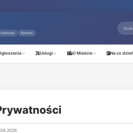
Tolkmicko
Rychliki
Ogłoszenia
Usługi
O Mieście
Na co dzie
 Prywatności
8.08.2026