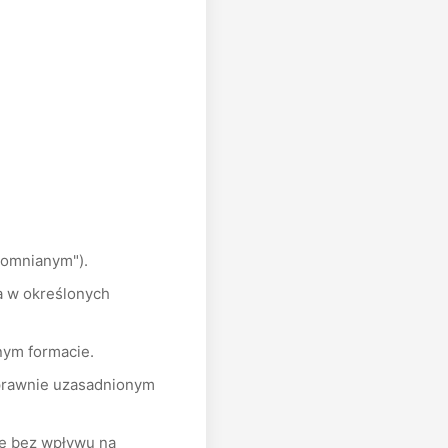
pomnianym").
a w określonych
nym formacie.
 prawnie uzasadnionym
ie bez wpływu na