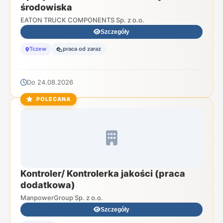
środowiska
EATON TRUCK COMPONENTS Sp. z o.o.
Szczegóły
Tczew
praca od zaraz
Do 24.08.2026
POLECANA
Kontroler/ Kontrolerka jakości (praca
dodatkowa)
ManpowerGroup Sp. z o.o.
Szczegóły