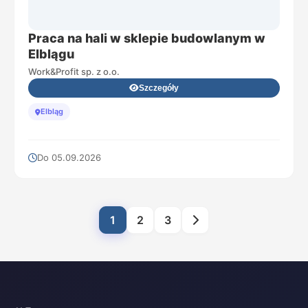
Praca na hali w sklepie budowlanym w
Elblągu
Work&Profit sp. z o.o.
Szczegóły
Elbląg
Do 05.09.2026
1
2
3