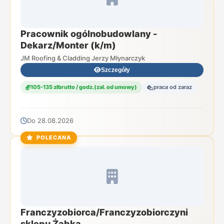
Pracownik ogólnobudowlany -
Dekarz/Monter (k/m)
JM Roofing & Cladding Jerzy Młynarczyk
Szczegóły
105-135 złbrutto / godz.(zal. od umowy)
praca od zaraz
Do 28.08.2026
POLECANA
Franczyzobiorca/Franczyzobiorczyni
sklepu Żabka