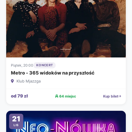
Piątek, 20:00
KONCERT
Metro - 365 widoków na przyszłość
Klub Mjazzga
od 79 zł
64 miejsc
Kup bilet
21
LIS