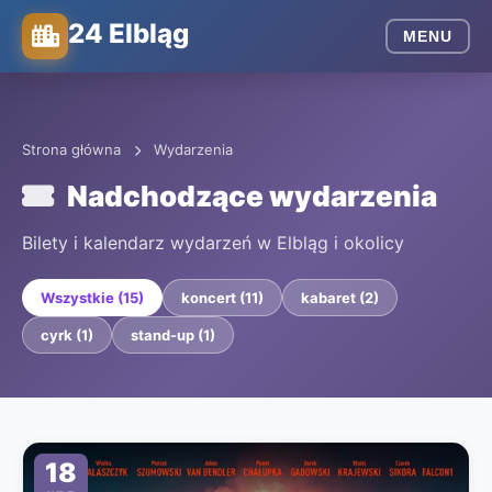
24 Elbląg
MENU
Strona główna
Wydarzenia
Nadchodzące wydarzenia
Bilety i kalendarz wydarzeń w Elbląg i okolicy
Wszystkie (15)
koncert (11)
kabaret (2)
cyrk (1)
stand-up (1)
18