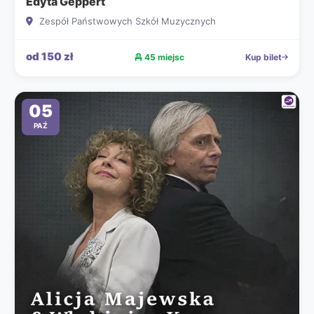
Edyta Geppert
Zespół Państwowych Szkół Muzycznych
od 150 zł
45 miejsc
Kup bilet
05
PAŹ