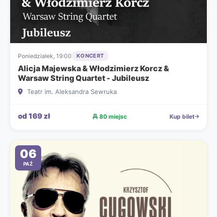
Poniedziałek, 19:00
KONCERT
Alicja Majewska & Włodzimierz Korcz &
Warsaw String Quartet - Jubileusz
Teatr im. Aleksandra Sewruka
od 169 zł
80 miejsc
Kup bilet
06
PAŹ