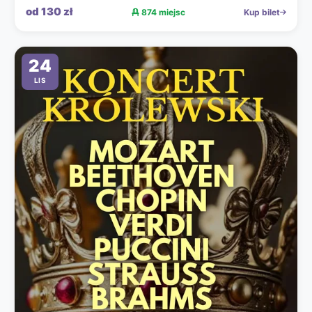
od 130 zł
874 miejsc
Kup bilet
24
LIS