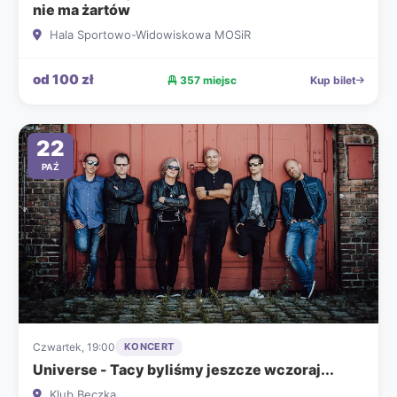
nie ma żartów
Hala Sportowo-Widowiskowa MOSiR
od 100 zł
357 miejsc
Kup bilet
22
PAŹ
Czwartek, 19:00
KONCERT
Universe - Tacy byliśmy jeszcze wczoraj...
Klub Beczka