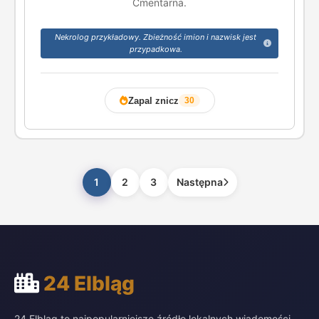
Cmentarna.
Nekrolog przykładowy. Zbieżność imion i nazwisk jest
przypadkowa.
Zapal znicz
30
1
2
3
Następna
24 Elbląg
24 Elbląg to najpopularniejsze źródło lokalnych wiadomości,