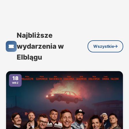
Najbliższe
wydarzenia w
Wszystkie
Elblągu
18
WRZ