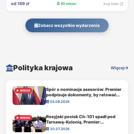
od 169 zł
80 miejsc
Kup bilet
Zobacz wszystkie wydarzenia
Polityka krajowa
Więcej
Spór o nominacje asesorów: Premier
▶ WIDEO
podpisuje dokumenty, by ratować
sądy przed paraliżem
05.08.2026
Rosyjski pocisk Ch-101 spadł pod
▶ WIDEO
Tarnawą-Kolonią. Premier:
„Mieliśmy szczęście, że nie było
30.07.2026
ofiar”