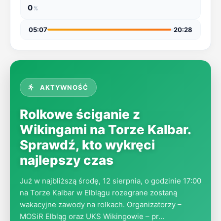
0
%
katalog
05:07
20:28
firm
AKTYWNOŚĆ
Rolkowe ściganie z
Wikingami na Torze Kalbar.
Sprawdź, kto wykręci
najlepszy czas
Już w najbliższą środę, 12 sierpnia, o godzinie 17:00
na Torze Kalbar w Elblągu rozegrane zostaną
wakacyjne zawody na rolkach. Organizatorzy –
MOSiR Elbląg oraz UKS Wikingowie – pr…