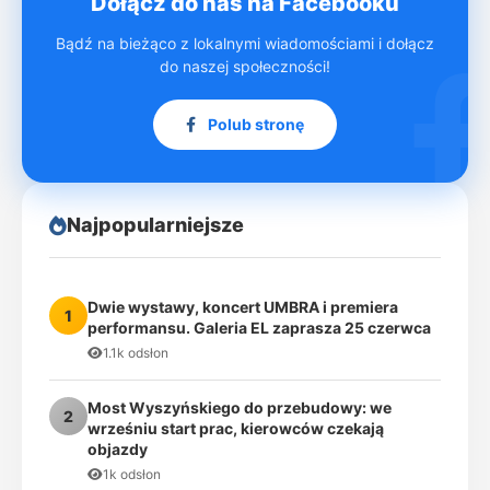
Dołącz do nas na Facebooku
Bądź na bieżąco z lokalnymi wiadomościami i dołącz
do naszej społeczności!
Polub stronę
Najpopularniejsze
Dwie wystawy, koncert UMBRA i premiera
1
performansu. Galeria EL zaprasza 25 czerwca
1.1k odsłon
Most Wyszyńskiego do przebudowy: we
2
wrześniu start prac, kierowców czekają
objazdy
1k odsłon