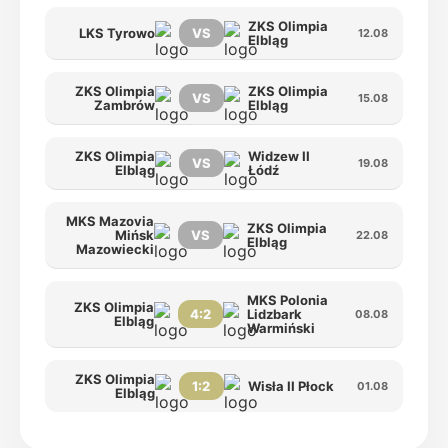
ZKS Olimpia
LKS Tyrowo
VS
12.08
Elbląg
ZKS Olimpia
ZKS Olimpia
VS
15.08
Zambrów
Elbląg
ZKS Olimpia
Widzew II
VS
19.08
Elbląg
Łódź
MKS Mazovia
ZKS Olimpia
Mińsk
VS
22.08
Elbląg
Mazowiecki
MKS Polonia
ZKS Olimpia
4:2
Lidzbark
08.08
Elbląg
Warmiński
ZKS Olimpia
1:2
Wisła II Płock
01.08
Elbląg