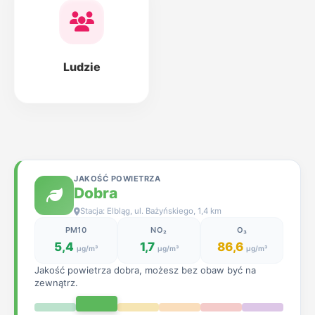
Ludzie
JAKOŚĆ POWIETRZA
Dobra
Stacja: Elbląg, ul. Bażyńskiego, 1,4 km
PM10
NO₂
O₃
5,4
1,7
86,6
µg/m³
µg/m³
µg/m³
Jakość powietrza dobra, możesz bez obaw być na
zewnątrz.