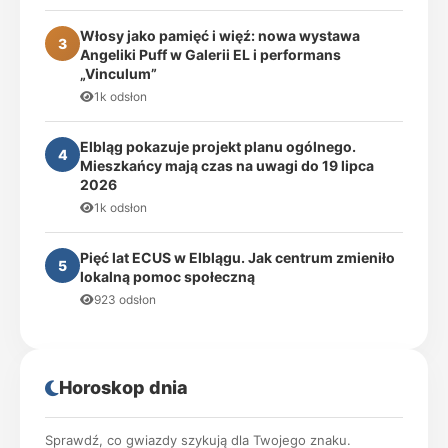
Włosy jako pamięć i więź: nowa wystawa
3
Angeliki Puff w Galerii EL i performans
„Vinculum”
1k odsłon
Elbląg pokazuje projekt planu ogólnego.
4
Mieszkańcy mają czas na uwagi do 19 lipca
2026
1k odsłon
Pięć lat ECUS w Elblągu. Jak centrum zmieniło
5
lokalną pomoc społeczną
923 odsłon
Horoskop dnia
Sprawdź, co gwiazdy szykują dla Twojego znaku.