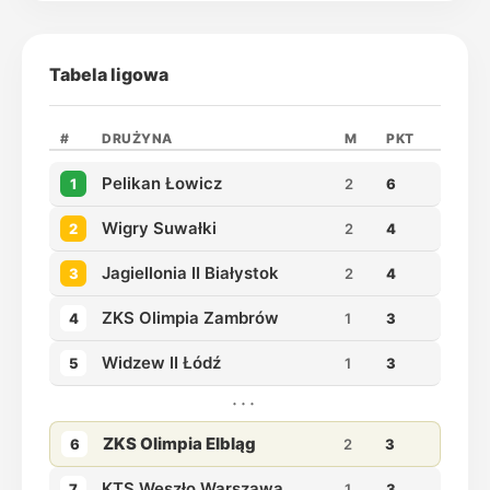
Tabela ligowa
#
DRUŻYNA
M
PKT
Pelikan Łowicz
1
2
6
Wigry Suwałki
2
2
4
Jagiellonia II Białystok
3
2
4
ZKS Olimpia Zambrów
4
1
3
Widzew II Łódź
5
1
3
···
ZKS Olimpia Elbląg
6
2
3
KTS Weszło Warszawa
7
1
3