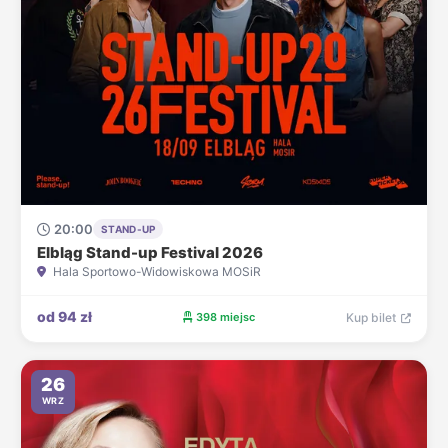
20:00
STAND-UP
Elbląg Stand-up Festival 2026
Hala Sportowo-Widowiskowa MOSiR
od 94 zł
398 miejsc
Kup bilet
26
WRZ