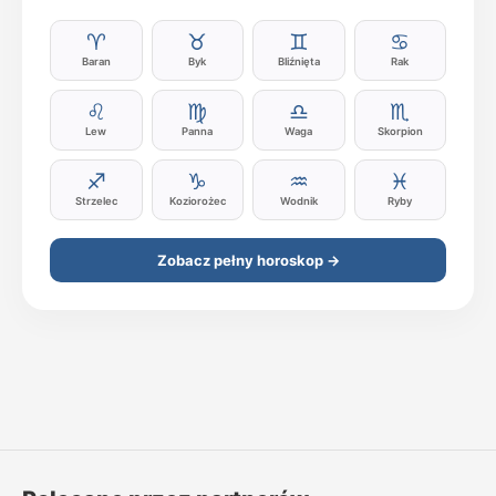
♈
♉
♊
♋
Baran
Byk
Bliźnięta
Rak
♌
♍
♎
♏
Lew
Panna
Waga
Skorpion
♐
♑
♒
♓
Strzelec
Koziorożec
Wodnik
Ryby
Zobacz pełny horoskop →