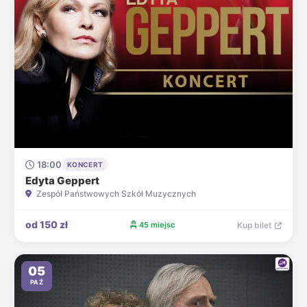
18:00
KONCERT
Edyta Geppert
Zespół Państwowych Szkół Muzycznych
od 150 zł
45 miejsc
Kup bilet
05
PAŹ