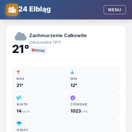
24 Elbląg
MENU
24
Zachmurzenie Całkowite
Elbląg
Odczuwalna 19°C
21°
Elbląg
-
Wiadomości
MAX
MIN
z
21°
12°
regionu,
WIATR
CIŚNIENIE
14
1023
km/h
hPa
ogłoszenia
i
OPADY