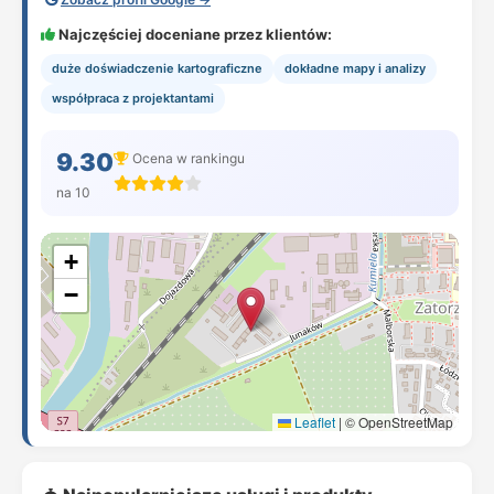
Najczęściej doceniane przez klientów:
duże doświadczenie kartograficzne
dokładne mapy i analizy
współpraca z projektantami
9.30
Ocena w rankingu
na 10
+
−
Leaflet
|
© OpenStreetMap