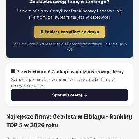
Znalazłeś swoją firmę w rankingu?
Pobierz oficjalny
Certyfikat Rankingowy
i pochwal się
klientom, że Twoja firma jest w czołówce!
📄 Pobierz certyfikat do druku
Bezpłatny certyfikat w formacie A4 gotowy do wydruku lub zapisu jako
PDF
🏢 Przedsiębiorco! Zadbaj o widoczność swojej firmy
Sprawdź jak możesz wypromować wizytówkę firmy w
naszym serwisie.
Sprawdź ofertę →
Najlepsze firmy: Geodeta w Elblągu - Ranking
TOP 5 w 2026 roku