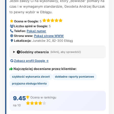
Jeżeli zależy Ci na wykonawcy, który „dowiezie” pomiary na
czas i w wymaganym standardzie, Geodeta Andrzej Burczak
to pewny wybór w Elblągu.
Ocena w Google:
5
Liczba opinii w Google:
5
Telefon:
Pokaż numer
Strona www:
Pokaż stronę WWW
Lokalizacja:
Junaków 3C, 82-300 Elbląg
Godziny otwarcia
(kliknij, aby sprawdzić)
Zobacz profil Google →
Najczęściej doceniane przez klientów:
szybkość wykonania zleceń
dokładne raporty pomiarowe
przyjazna obsługa klienta
9.45
Ocena w rankingu
na 10