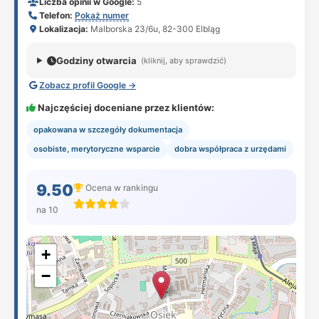
Liczba opinii w Google:
5
Telefon:
Pokaż numer
Lokalizacja:
Malborska 23/6u, 82-300 Elbląg
Godziny otwarcia
(kliknij, aby sprawdzić)
Zobacz profil Google →
Najczęściej doceniane przez klientów:
opakowana w szczegóły dokumentacja
osobiste, merytoryczne wsparcie
dobra współpraca z urzędami
9.50
Ocena w rankingu
na 10
+
−