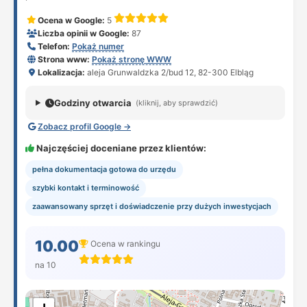
Ocena w Google:
5
Liczba opinii w Google:
87
Telefon:
Pokaż numer
Strona www:
Pokaż stronę WWW
Lokalizacja:
aleja Grunwaldzka 2/bud 12, 82-300 Elbląg
Godziny otwarcia
(kliknij, aby sprawdzić)
Zobacz profil Google →
Najczęściej doceniane przez klientów:
pełna dokumentacja gotowa do urzędu
szybki kontakt i terminowość
zaawansowany sprzęt i doświadczenie przy dużych inwestycjach
10.00
Ocena w rankingu
na 10