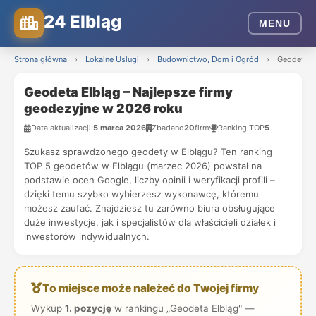
24 Elbląg
MENU
Strona główna
›
Lokalne Usługi
›
Budownictwo, Dom i Ogród
›
Geodeta E
Geodeta Elbląg – Najlepsze firmy
geodezyjne w 2026 roku
Data aktualizacji:
5 marca 2026
Zbadano
20
firm
Ranking TOP
5
Szukasz sprawdzonego geodety w Elblągu? Ten ranking
TOP 5 geodetów w Elblągu (marzec 2026) powstał na
podstawie ocen Google, liczby opinii i weryfikacji profili –
dzięki temu szybko wybierzesz wykonawcę, któremu
możesz zaufać. Znajdziesz tu zarówno biura obsługujące
duże inwestycje, jak i specjalistów dla właścicieli działek i
inwestorów indywidualnych.
To miejsce może należeć do Twojej firmy
Wykup
1. pozycję
w rankingu „Geodeta Elbląg" —