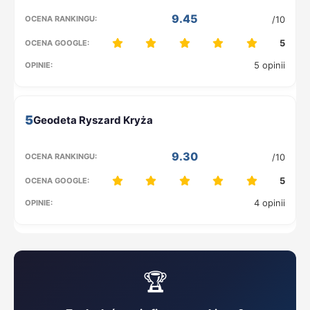
9.45
/10
5
5 opinii
5
9.30
/10
5
4 opinii
🏆