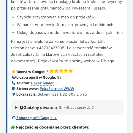
kosztów, terminowość i obsługę krok po kroku - od wyceny
po przekazanie dokumentów do inwestora i urzędu.
Szybkie przygotowanie map do projektów
Wsparcie w procesie formalno-prawnym i odbiorach
Usługi dopasowane do inwestorów indywidualnych i firm
Firma jest chwalona za komunikację (łatwy kontakt
telefoniczny: +48792427905) i elastyczność terminów.
Jeżeli zależy Ci na klarownych kosztach i rzetelnej
dokumentacji, Projekt MAPA to solidny wybór w Elblągu.
Ocena w Google:
5
Liczba opinii w Google:
38
Telefon:
Pokaż numer
Strona www:
Pokaż stronę WWW
Lokalizacja:
Sukiennicza 1, 82-300 Elbląg
Godziny otwarcia
(kliknij, aby sprawdzić)
Zobacz profil Google →
Najczęściej doceniane przez klientów: