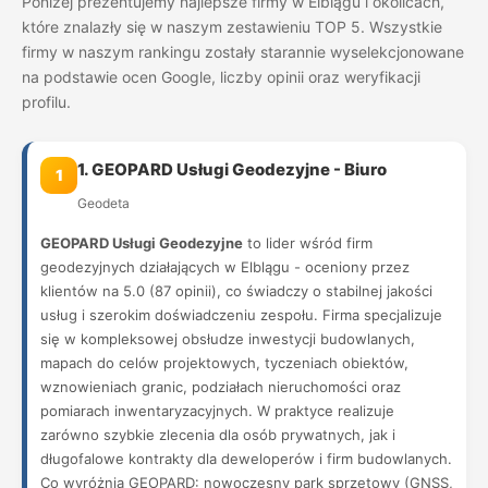
Poniżej prezentujemy najlepsze firmy w Elblągu i okolicach,
które znalazły się w naszym zestawieniu TOP 5. Wszystkie
firmy w naszym rankingu zostały starannie wyselekcjonowane
na podstawie ocen Google, liczby opinii oraz weryfikacji
profilu.
1. GEOPARD Usługi Geodezyjne - Biuro
1
Geodeta
GEOPARD Usługi Geodezyjne
to lider wśród firm
geodezyjnych działających w Elblągu - oceniony przez
klientów na 5.0 (87 opinii), co świadczy o stabilnej jakości
usług i szerokim doświadczeniu zespołu. Firma specjalizuje
się w kompleksowej obsłudze inwestycji budowlanych,
mapach do celów projektowych, tyczeniach obiektów,
wznowieniach granic, podziałach nieruchomości oraz
pomiarach inwentaryzacyjnych. W praktyce realizuje
zarówno szybkie zlecenia dla osób prywatnych, jak i
długofalowe kontrakty dla deweloperów i firm budowlanych.
Co wyróżnia GEOPARD: nowoczesny park sprzętowy (GNSS,