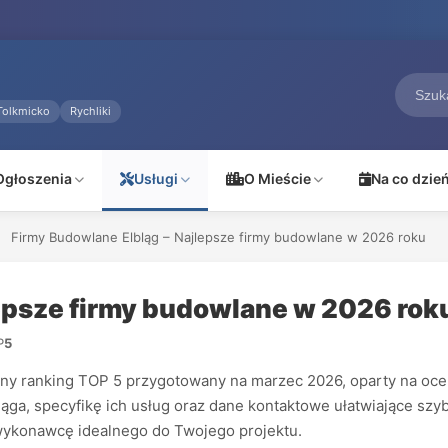
Tolkmicko
Rychliki
Ogłoszenia
Usługi
O Mieście
Na co dzie
Firmy Budowlane Elbląg – Najlepsze firmy budowlane w 2026 roku
lepsze firmy budowlane w 2026 rok
P
5
ny ranking TOP 5 przygotowany na marzec 2026, oparty na ocenac
ga, specyfikę ich usług oraz dane kontaktowe ułatwiające szyb
 wykonawcę idealnego do Twojego projektu.