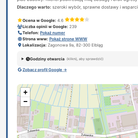
Dlaczego warto:
szeroki wybór, sprawne dostawy i wsparc
Ocena w Google:
4.6
Liczba opinii w Google:
239
Telefon:
Pokaż numer
Strona www:
Pokaż stronę WWW
Lokalizacja:
Zagonowa 9a, 82-300 Elbląg
Godziny otwarcia
(kliknij, aby sprawdzić)
Zobacz profil Google →
+
−