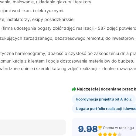
nie, malowanie, układanie glazury i terakoty.
acjami wod.-kan. i elektrycznymi.
e, instalatorzy, ekipy posadzkarskie.
firma udostępnia bogaty zbiór zdjęć realizacji - 587 zdjęć potwier
poszukujących zarządzanego, bezstresowego remontu; do inwestorów
atyczne harmonogramy, dbałość o czystość po zakończeniu dnia pra
komunikację z klientem i opcje dostosowania materiałów do budżetu b
erdzone opinie i szeroki katalog zdjęć realizacji - idealne rozwią
Najczęściej doceniane przez k
koordynacja projektu od A do Z
bogate portfolio realizacji i dowo
9.98
Ocena w rankingu