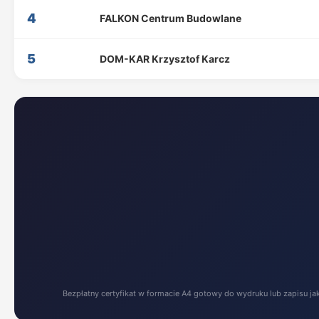
4
FALKON Centrum Budowlane
5
DOM-KAR Krzysztof Karcz
Bezpłatny certyfikat w formacie A4 gotowy do wydruku lub zapisu ja