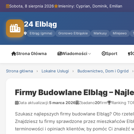
Sobota, 8 sierpnia 2026
Imieniny: Cyprian, Dominik, Emilian
24 Elbląg
Elbląg (gmina)
Gronowo Elbląskie
Markusy
Milejewo
Strona Główna
Wiadomości
Sport
Strona główna
›
Lokalne Usługi
›
Budownictwo, Dom i Ogród
›
Firmy Budowlane Elbląg – Naj
Data aktualizacji:
5 marca 2026
Zbadano
20
firm
Ranking TO
Szukasz najlepszych firmy budowlane Elbląg? Oto rzetel
Znajdziesz tu firmy sprawdzone przez mieszkańców Elblą
terminowości i opiniach klientów, by pomóc Ci znaleźć