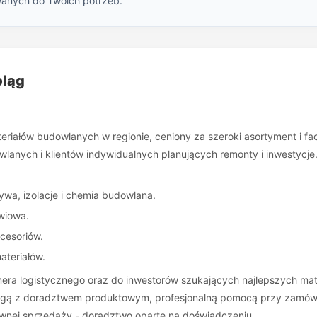
wanych do Twoich potrzeb.
bląg
riałów budowlanych w regionie, ceniony za szeroki asortyment i f
lanych i klientów indywidualnych planujących remonty i inwestycje
wa, izolacje i chemia budowlana.
wiowa.
cesoriów.
ateriałów.
a logistycznego oraz do inwestorów szukających najlepszych mate
bsługą z doradztwem produktowym, profesjonalną pomocą przy zamów
sywnej sprzedaży - doradztwo oparte na doświadczeniu.