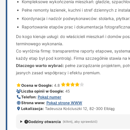
Kompleksowe wykończenia mieszkań: gładzie, szpachlowa
Pełne remonty łazienek, kuchni i stref dziennych z instal
Koordynacja i nadzór podwykonawców: stolarka, płytkarz
Raportowanie etapów prac i dokumentacja fotograficzna (
Do kogo kieruje usługi: do właścicieli mieszkań i domów 
terminowego wykonania.
Co wyróżnia firmę: transparentne raporty etapowe, system
każdy etap był pod kontrolą). Firma szczególnie stawia na 
Dlaczego warto wybrać:
pełne zarządzanie projektem, potwi
jasnych zasad współpracy i efektu premium.
Ocena w Google:
4.8
Liczba opinii w Google:
45
Telefon:
Pokaż numer
Strona www:
Pokaż stronę WWW
Lokalizacja:
Tadeusza Kościuszki 12, 82-300 Elbląg
Godziny otwarcia
(kliknij, aby sprawdzić)