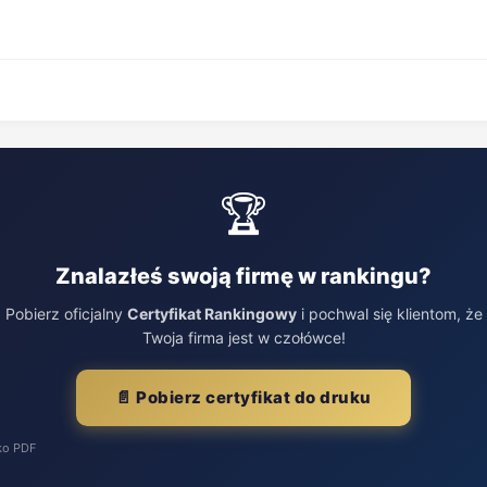
🏆
Znalazłeś swoją firmę w rankingu?
Pobierz oficjalny
Certyfikat Rankingowy
i pochwal się klientom, że
Twoja firma jest w czołówce!
📄 Pobierz certyfikat do druku
ko PDF