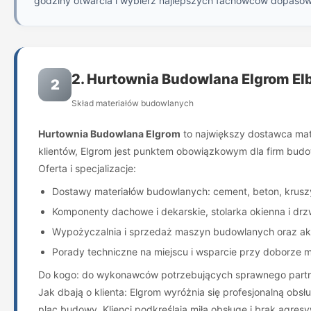
godziny otwarcia i wybierz najlepszych fachowców dopaso
2. Hurtownia Budowlana Elgrom El
2
Skład materiałów budowlanych
Hurtownia Budowlana Elgrom
to największy dostawca mate
klientów, Elgrom jest punktem obowiązkowym dla firm budow
Oferta i specjalizacje:
Dostawy materiałów budowlanych: cement, beton, kruszy
Komponenty dachowe i dekarskie, stolarka okienna i drz
Wypożyczalnia i sprzedaż maszyn budowlanych oraz ak
Porady techniczne na miejscu i wsparcie przy doborze m
Do kogo: do wykonawców potrzebujących sprawnego partner
Jak dbają o klienta: Elgrom wyróżnia się profesjonalną o
plac budowy. Klienci podkreślają miłą obsługę i brak agre