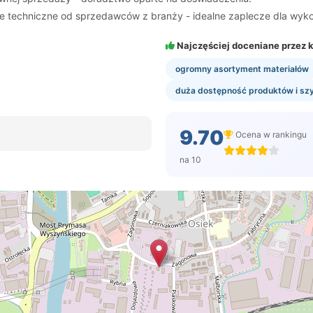
ie techniczne od sprzedawców z branży - idealne zaplecze dla w
Najczęściej doceniane przez k
ogromny asortyment materiałów
duża dostępność produktów i sz
9.70
Ocena w rankingu
na 10