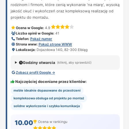
rodzinom i firmom, które cenią wykonanie 'na miarę', wysoką
jakość okuć i wykończeń oraz kompleksową realizację od
projektu do montażu.
Ocena w Google:
4.9
Liczba opinii w Google:
41
Telefon:
Pokaż numer
Strona www:
Pokaż stronę WWW
Lokalizacja:
Dojazdowa 14G, 82-300 Elbląg
Godziny otwarcia
(kliknij, aby sprawdzić)
Zobacz profil Google →
Najczęściej doceniane przez klientów:
meble idealnie dopasowane do przestrzeni
kompleksowa obsługa od projektu po montaż
solidne wykończenie i szybka komunikacja
10.00
Ocena w rankingu