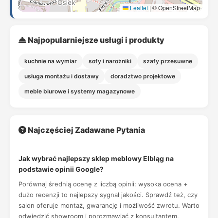
Leaflet
|
© OpenStreetMap
Najpopularniejsze usługi i produkty
kuchnie na wymiar
sofy i narożniki
szafy przesuwne
usługa montażu i dostawy
doradztwo projektowe
meble biurowe i systemy magazynowe
Najczęściej Zadawane Pytania
Jak wybrać najlepszy sklep meblowy Elbląg na
podstawie opinii Google?
Porównaj średnią ocenę z liczbą opinii: wysoka ocena +
dużo recenzji to najlepszy sygnał jakości. Sprawdź też, czy
salon oferuje montaż, gwarancję i możliwość zwrotu. Warto
odwiedzić showroom i porozmawiać z konsultantem.