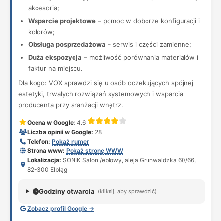
akcesoria;
Wsparcie projektowe
– pomoc w doborze konfiguracji i
kolorów;
Obsługa posprzedażowa
– serwis i części zamienne;
Duża ekspozycja
– możliwość porównania materiałów i
faktur na miejscu.
Dla kogo: VOX sprawdzi się u osób oczekujących spójnej
estetyki, trwałych rozwiązań systemowych i wsparcia
producenta przy aranżacji wnętrz.
Ocena w Google:
4.6
Liczba opinii w Google:
28
Telefon:
Pokaż numer
Strona www:
Pokaż stronę WWW
Lokalizacja:
SONIK Salon /eblowy, aleja Grunwaldzka 60/66,
82-300 Elbląg
Godziny otwarcia
(kliknij, aby sprawdzić)
Zobacz profil Google →