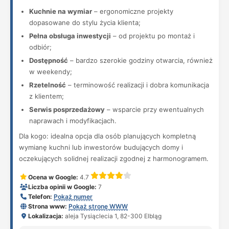
Kuchnie na wymiar
– ergonomiczne projekty
dopasowane do stylu życia klienta;
Pełna obsługa inwestycji
– od projektu po montaż i
odbiór;
Dostępność
– bardzo szerokie godziny otwarcia, również
w weekendy;
Rzetelność
– terminowość realizacji i dobra komunikacja
z klientem;
Serwis posprzedażowy
– wsparcie przy ewentualnych
naprawach i modyfikacjach.
Dla kogo: idealna opcja dla osób planujących kompletną
wymianę kuchni lub inwestorów budujących domy i
oczekujących solidnej realizacji zgodnej z harmonogramem.
Ocena w Google:
4.7
Liczba opinii w Google:
7
Telefon:
Pokaż numer
Strona www:
Pokaż stronę WWW
Lokalizacja:
aleja Tysiąclecia 1, 82-300 Elbląg