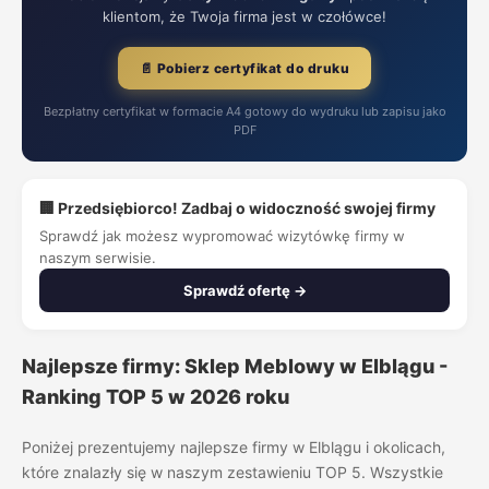
klientom, że Twoja firma jest w czołówce!
📄 Pobierz certyfikat do druku
Bezpłatny certyfikat w formacie A4 gotowy do wydruku lub zapisu jako
PDF
🏢 Przedsiębiorco! Zadbaj o widoczność swojej firmy
Sprawdź jak możesz wypromować wizytówkę firmy w
naszym serwisie.
Sprawdź ofertę →
Najlepsze firmy: Sklep Meblowy w Elblągu -
Ranking TOP 5 w 2026 roku
Poniżej prezentujemy najlepsze firmy w Elblągu i okolicach,
które znalazły się w naszym zestawieniu TOP 5. Wszystkie