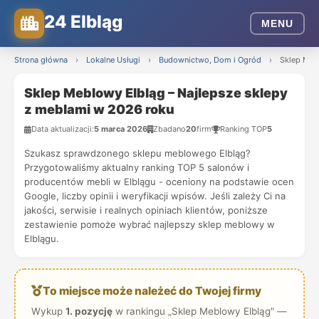
24 Elbląg
MENU
Strona główna
›
Lokalne Usługi
›
Budownictwo, Dom i Ogród
›
Sklep Meb
Sklep Meblowy Elbląg – Najlepsze sklepy
z meblami w 2026 roku
Data aktualizacji:
5 marca 2026
Zbadano
20
firm
Ranking TOP
5
Szukasz sprawdzonego sklepu meblowego Elbląg?
Przygotowaliśmy aktualny ranking TOP 5 salonów i
producentów mebli w Elblągu - oceniony na podstawie ocen
Google, liczby opinii i weryfikacji wpisów. Jeśli zależy Ci na
jakości, serwisie i realnych opiniach klientów, poniższe
zestawienie pomoże wybrać najlepszy sklep meblowy w
Elblągu.
To miejsce może należeć do Twojej firmy
Wykup
1. pozycję
w rankingu „Sklep Meblowy Elbląg" —