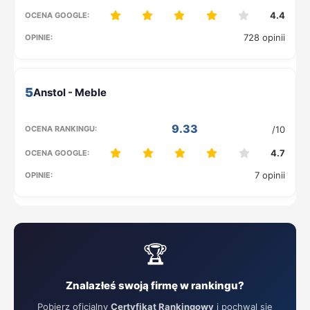
4.4
728 opinii
5
9.33
/10
4.7
7 opinii
🏆
Znalazłeś swoją firmę w rankingu?
Pobierz oficjalny
Certyfikat Rankingowy
i pochwal się