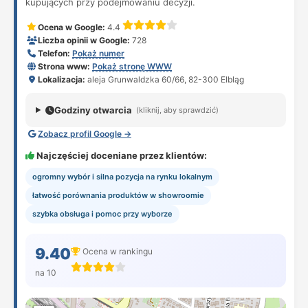
kupujących przy podejmowaniu decyzji.
Ocena w Google:
4.4
Liczba opinii w Google:
728
Telefon:
Pokaż numer
Strona www:
Pokaż stronę WWW
Lokalizacja:
aleja Grunwaldzka 60/66, 82-300 Elbląg
Godziny otwarcia
(kliknij, aby sprawdzić)
Zobacz profil Google →
Najczęściej doceniane przez klientów:
ogromny wybór i silna pozycja na rynku lokalnym
łatwość porównania produktów w showroomie
szybka obsługa i pomoc przy wyborze
9.40
Ocena w rankingu
na 10