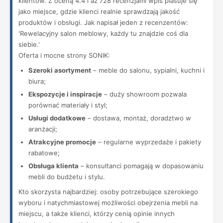
klientów. Z oceną 4.4 i aż 728 recenzjami wpis plasuje się
jako miejsce, gdzie klienci realnie sprawdzają jakość
produktów i obsługi. Jak napisał jeden z recenzentów:
'Rewelacyjny salon meblowy, każdy tu znajdzie coś dla
siebie.'
Oferta i mocne strony SONIK:
Szeroki asortyment
– meble do salonu, sypialni, kuchni i
biura;
Ekspozycje i inspiracje
– duży showroom pozwala
porównać materiały i styl;
Usługi dodatkowe
– dostawa, montaż, doradztwo w
aranżacji;
Atrakcyjne promocje
– regularne wyprzedaże i pakiety
rabatowe;
Obsługa klienta
– konsultanci pomagają w dopasowaniu
mebli do budżetu i stylu.
Kto skorzysta najbardziej: osoby potrzebujące szerokiego
wyboru i natychmiastowej możliwości obejrzenia mebli na
miejscu, a także klienci, którzy cenią opinie innych