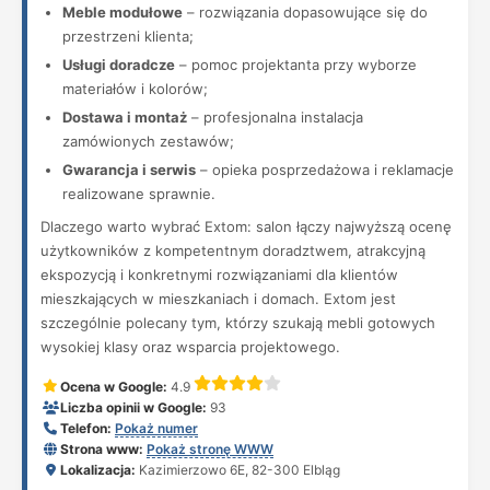
Meble modułowe
– rozwiązania dopasowujące się do
przestrzeni klienta;
Usługi doradcze
– pomoc projektanta przy wyborze
materiałów i kolorów;
Dostawa i montaż
– profesjonalna instalacja
zamówionych zestawów;
Gwarancja i serwis
– opieka posprzedażowa i reklamacje
realizowane sprawnie.
Dlaczego warto wybrać Extom: salon łączy najwyższą ocenę
użytkowników z kompetentnym doradztwem, atrakcyjną
ekspozycją i konkretnymi rozwiązaniami dla klientów
mieszkających w mieszkaniach i domach. Extom jest
szczególnie polecany tym, którzy szukają mebli gotowych
wysokiej klasy oraz wsparcia projektowego.
Ocena w Google:
4.9
Liczba opinii w Google:
93
Telefon:
Pokaż numer
Strona www:
Pokaż stronę WWW
Lokalizacja:
Kazimierzowo 6E, 82-300 Elbląg