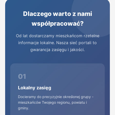
Giżycko
G
24gizycko.pl
Dlaczego warto z nami
Gliwice
współpracować?
G
info-gliwice.pl
Od lat dostarczamy mieszkańcom rzetelne
Głogów
informacje lokalne. Nasza sieć portali to
G
24glogow.pl
gwarancja zasięgu i jakości.
Gniezno
G
24gniezno.pl
01
Goleniów
G
24goleniow.pl
Lokalny zasięg
Docieramy do precyzyjnie określonej grupy -
Gorlice
G
mieszkańców Twojego regionu, powiatu i
24gorlice.pl
gminy.