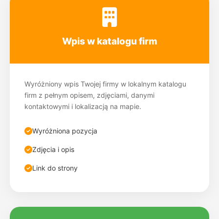
24ciechanow.pl
Cieszyn
C
Wpis w katalogu firm
24cieszyn.pl
Czechowice-Dziedzice
C
24czechowicedziedzice.pl
Wyróżniony wpis Twojej firmy w lokalnym katalogu
firm z pełnym opisem, zdjęciami, danymi
kontaktowymi i lokalizacją na mapie.
Czeladź
C
24czeladz.pl
Wyróżniona pozycja
Czerwionka-Leszczyny
C
Zdjęcia i opis
24czerwionkaleszczyny.pl
Link do strony
Częstochowa
C
24czestochowa.pl
Dąbrowa Górnicza