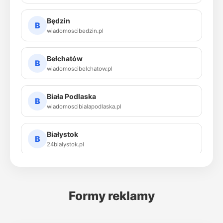
Będzin
B
wiadomoscibedzin.pl
Bełchatów
B
wiadomoscibelchatow.pl
Biała Podlaska
B
wiadomoscibialapodlaska.pl
Białystok
B
24bialystok.pl
Bielsko-Biała
B
24bielskobiala.pl
Formy reklamy
Biłgoraj
B
24bilgoraj.pl