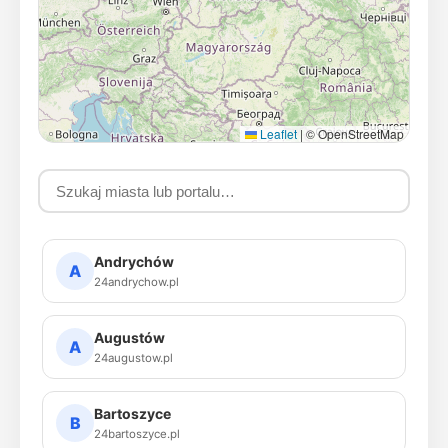
Leaflet
|
© OpenStreetMap
Andrychów
A
24andrychow.pl
Augustów
A
24augustow.pl
Bartoszyce
B
24bartoszyce.pl