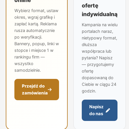
online
ofertę
Jastrzębie-Zdrój
Wybierz format, ustaw
J
indywidualną
24jastrzebiezdroj.pl
okres, wgraj grafikę i
zapłać kartą. Reklama
Kampania na wielu
rusza automatycznie
Jawor
portalach naraz,
J
24jawor.pl
po weryfikacji.
nietypowy format,
Bannery, popup, linki w
dłuższa
stopce i miejsce 1 w
współpraca lub
Jaworzno
J
rankingu firm —
pytania? Napisz
24jaworzno.pl
wszystko
— przygotujemy
samodzielnie.
ofertę
Jelenia Góra
J
dopasowaną do
24jeleniagora.pl
Ciebie w ciągu 24
Przejdź do
godzin.
zamówienia
Kalisz
K
24kalisz.pl
Napisz
do nas
Katowice
K
24katowice.pl