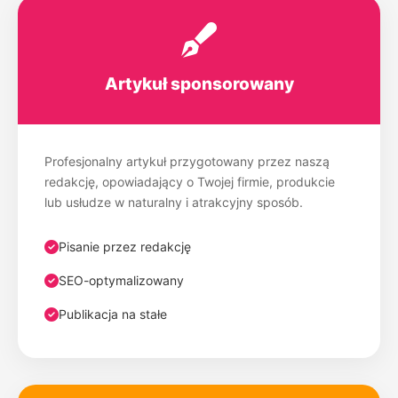
24bytom.pl
Chełm
C
24chelm.pl
Artykuł sponsorowany
Chełmno
C
24chelmno.pl
Profesjonalny artykuł przygotowany przez naszą
redakcję, opowiadający o Twojej firmie, produkcie
Chojnice
C
lub usłudze w naturalny i atrakcyjny sposób.
24chojnice.pl
Pisanie przez redakcję
Chorzów
C
24chorzow.pl
SEO-optymalizowany
Publikacja na stałe
Chrzanów
C
24chrzanow.pl
Ciechanów
C