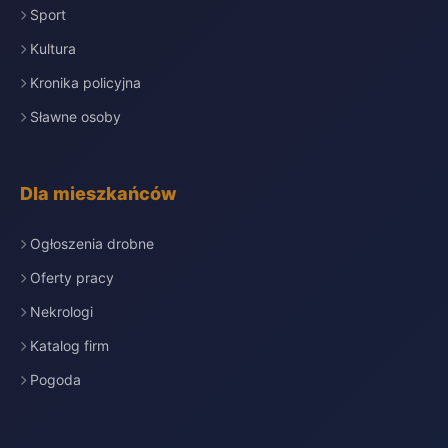
L
Sport
24lubon.pl
Kultura
Łęczna
Ł
Kronika policyjna
24leczna.pl
Sławne osoby
Łódź
Ł
24lodz.pl
Dla mieszkańców
Łomża
Ł
Ogłoszenia drobne
24lomza.pl
Oferty pracy
Łuków
Ł
Nekrologi
24lukow.pl
Katalog firm
Malbork
Pogoda
M
24malbork.pl