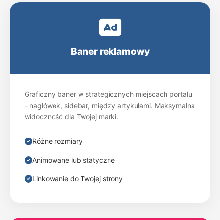
Bochnia
B
24bochnia.pl
Baner reklamowy
Bolesławiec
B
24boleslawiec.pl
Graficzny baner w strategicznych miejscach portalu
Brodnica
B
- nagłówek, sidebar, między artykułami. Maksymalna
24brodnica.pl
widoczność dla Twojej marki.
Brzeg
B
Różne rozmiary
24brzeg.pl
Animowane lub statyczne
Bydgoszcz
B
Linkowanie do Twojej strony
24bydgoszcz.pl
Bytom
B