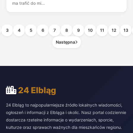
ma trafić do mi...
3
4
5
6
7
8
9
10
11
12
13
Następna
24 Elbląg
24 Elbląg to najpopularniejsze źródło lokalnych wiadomości,
ogłoszeń i informacji z Elbląga i okolic. Nasz portal codziennie
dostarcza rzetelne informacje o wydarzeniach, sporcie,
kulturze oraz sprawach ważnych dla mieszkańców regionu.