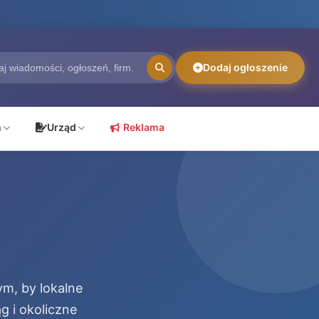
Dodaj ogłoszenie
ń
Urząd
Reklama
ym, by lokalne
g i okoliczne