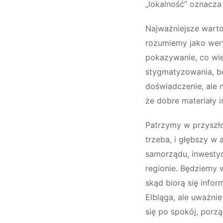
„lokalność” oznacza
Najważniejsze wartoś
rozumiemy jako weryf
pokazywanie, co wie
stygmatyzowania, be
doświadczenie, ale 
że dobre materiały 
Patrzymy w przyszło
trzeba, i głębszy w
samorządu, inwestyc
regionie. Będziemy 
skąd biorą się infor
Elbląga, ale uważni
się po spokój, porz