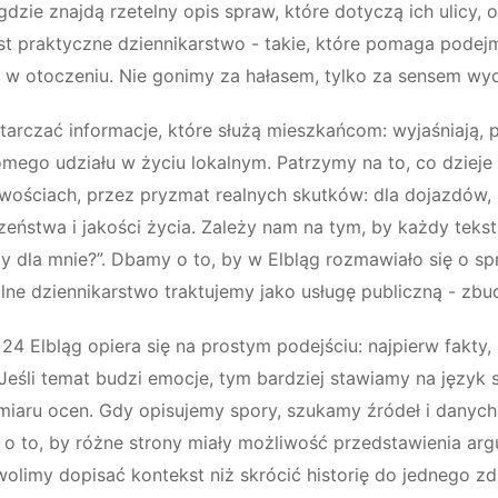
gdzie znajdą rzetelny opis spraw, które dotyczą ich ulicy, o
t praktyczne dziennikarstwo - takie, które pomaga podej
ię w otoczeniu. Nie gonimy za hałasem, tylko za sensem wy
tarczać informacje, które służą mieszkańcom: wyjaśniają, p
mego udziału w życiu lokalnym. Patrzymy na to, co dzieje 
wościach, przez pryzmat realnych skutków: dla dojazdów,
ństwa i jakości życia. Zależy nam na tym, by każdy teks
zy dla mnie?”. Dbamy o to, by w Elbląg rozmawiało się o s
alne dziennikarstwo traktujemy jako usługę publiczną - zb
 24 Elbląg opiera się na prostym podejściu: najpierw fakty,
Jeśli temat budzi emocje, tym bardziej stawiamy na język 
miaru ocen. Gdy opisujemy spory, szukamy źródeł i danyc
 to, by różne strony miały możliwość przedstawienia ar
olimy dopisać kontekst niż skrócić historię do jednego zd