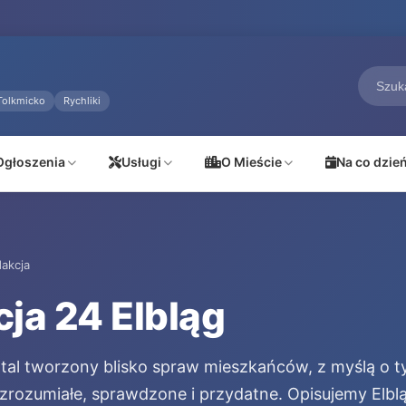
Tolkmicko
Rychliki
Ogłoszenia
Usługi
O Mieście
Na co dzie
akcja
ja 24 Elbląg
rtal tworzony blisko spraw mieszkańców, z myślą o t
 zrozumiałe, sprawdzone i przydatne. Opisujemy Elblą