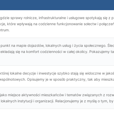
 gdzie sprawy rolnicze, infrastrukturalne i usługowe spotykają się
ycje, które wpływają na codzienne funkcjonowanie sołectw i połącze
ntrum.
punkt na mapie dojazdów, lokalnych usług i życia społecznego. Śledz
kładają się na komfort codzienności w całej okolicy. Pokazujemy ta
której lokalne decyzje i inwestycje szybko stają się widoczne w ja
 wspólnotowych. Opisujemy je w sposób praktyczny, tak aby mieszkań
e jako miejsce aktywności mieszkańców i tematów związanych z rozw
lokalnych instytucji i organizacji. Relacjonujemy je z myślą o tym, b