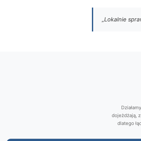
„Lokalnie spr
Działamy
dojeżdżają, 
dlatego ł