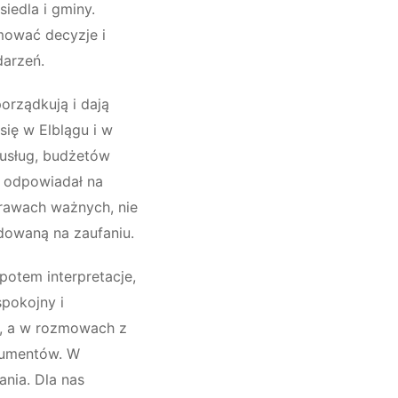
siedla i gminy.
mować decyzje i
darzeń.
orządkują i dają
się w Elblągu i w
 usług, budżetów
t odpowiadał na
prawach ważnych, nie
udowaną na zaufaniu.
 potem interpretacje,
spokojny i
h, a w rozmowach z
gumentów. W
ania. Dla nas