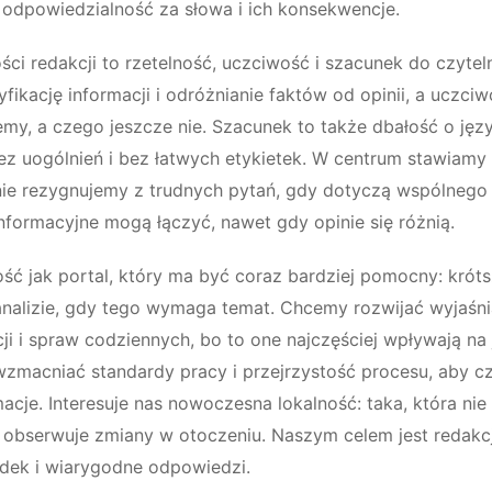
 odpowiedzialność za słowa i ich konsekwencje.
ci redakcji to rzetelność, uczciwość i szacunek do czytel
ikację informacji i odróżnianie faktów od opinii, a uczciw
my, a czego jeszcze nie. Szacunek to także dbałość o jęz
z uogólnień i bez łatwych etykietek. W centrum stawiamy
nie rezygnujemy z trudnych pytań, gdy dotyczą wspólnego 
informacyjne mogą łączyć, nawet gdy opinie się różnią.
ść jak portal, który ma być coraz bardziej pomocny: króts
 analizie, gdy tego wymaga temat. Chcemy rozwijać wyjaśni
ji i spraw codziennych, bo to one najczęściej wpływają na
wzmacniać standardy pracy i przejrzystość procesu, aby czy
macje. Interesuje nas nowoczesna lokalność: taka, która nie
e obserwuje zmiany w otoczeniu. Naszym celem jest redakcj
ądek i wiarygodne odpowiedzi.