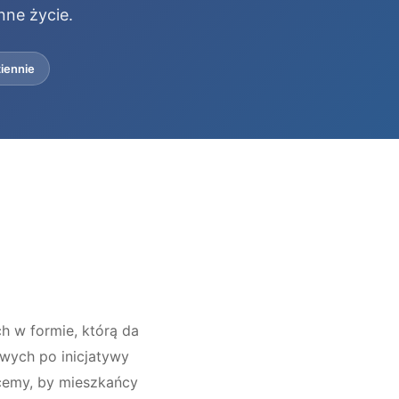
nne życie.
iennie
h w formie, którą da
owych po inicjatywy
hcemy, by mieszkańcy