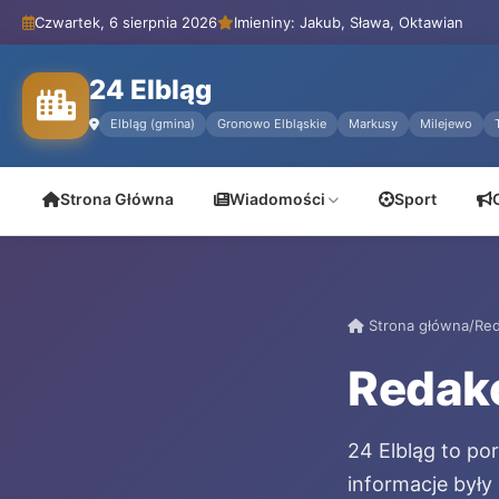
Czwartek, 6 sierpnia 2026
Imieniny: Jakub, Sława, Oktawian
24 Elbląg
Elbląg (gmina)
Gronowo Elbląskie
Markusy
Milejewo
Strona Główna
Wiadomości
Sport
Strona główna
/
Red
Redakc
24 Elbląg to po
informacje były