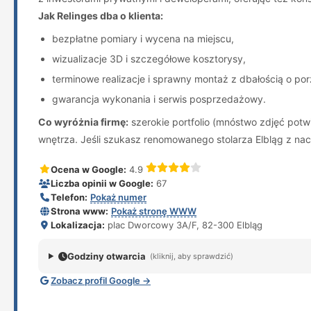
Jak Relinges dba o klienta:
bezpłatne pomiary i wycena na miejscu,
wizualizacje 3D i szczegółowe kosztorysy,
terminowe realizacje i sprawny montaż z dbałością o po
gwarancja wykonania i serwis posprzedażowy.
Co wyróżnia firmę:
szerokie portfolio (mnóstwo zdjęć potw
wnętrza. Jeśli szukasz renomowanego stolarza Elbląg z nac
Ocena w Google:
4.9
Liczba opinii w Google:
67
Telefon:
Pokaż numer
Strona www:
Pokaż stronę WWW
Lokalizacja:
plac Dworcowy 3A/F, 82-300 Elbląg
Godziny otwarcia
(kliknij, aby sprawdzić)
Zobacz profil Google →