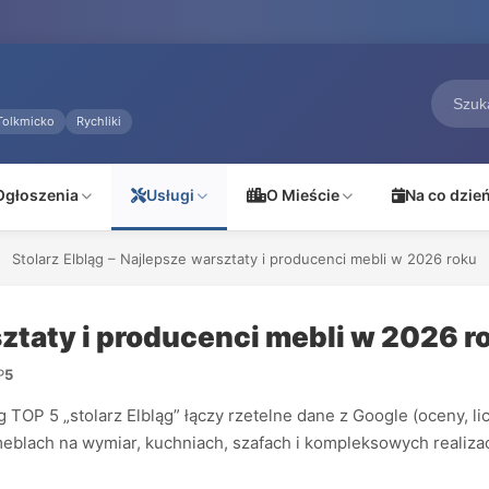
Tolkmicko
Rychliki
Ogłoszenia
Usługi
O Mieście
Na co dzie
Stolarz Elbląg – Najlepsze warsztaty i producenci mebli w 2026 roku
sztaty i producenci mebli w 2026 r
P
5
OP 5 „stolarz Elbląg” łączy rzetelne dane z Google (oceny, licz
w meblach na wymiar, kuchniach, szafach i kompleksowych realiz