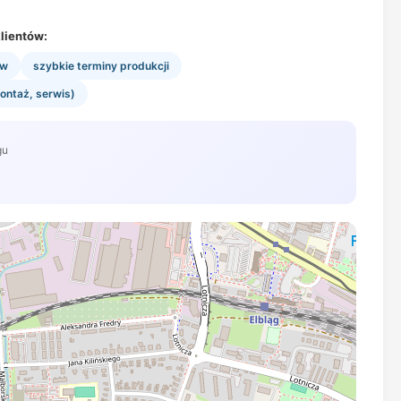
lientów:
ów
szybkie terminy produkcji
ontaż, serwis)
gu