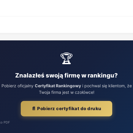
🏆
Znalazłeś swoją firmę w rankingu?
Pobierz oficjalny
Certyfikat Rankingowy
i pochwal się klientom, że
Twoja firma jest w czołówce!
📄 Pobierz certyfikat do druku
ko PDF