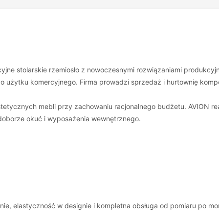
cyjne stolarskie rzemiosło z nowoczesnymi rozwiązaniami produkcyj
 do użytku komercyjnego. Firma prowadzi sprzedaż i hurtownię komp
stetycznych mebli przy zachowaniu racjonalnego budżetu. AVION real
 doborze okuć i wyposażenia wewnętrznego.
ie, elastyczność w designie i kompletna obsługa od pomiaru po mont