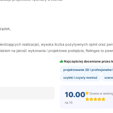
rządek,
ierdzających realizacje), wysoka liczba pozytywnych opinii oraz p
iskiem na jakość wykonania i projektowe podejście, Relinges to pew
Najczęściej doceniane przez k
projektowanie 3D i profesjonalne 
szybki i czysty montaż
szerok
10.00
Ocena w rankin
na 10