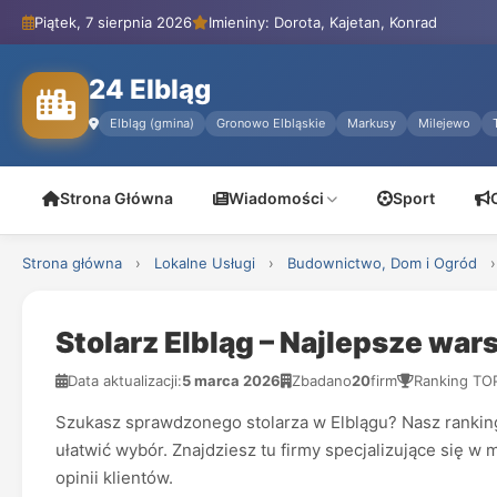
Piątek, 7 sierpnia 2026
Imieniny: Dorota, Kajetan, Konrad
24 Elbląg
Elbląg (gmina)
Gronowo Elbląskie
Markusy
Milejewo
Strona Główna
Wiadomości
Sport
Strona główna
›
Lokalne Usługi
›
Budownictwo, Dom i Ogród
›
Stolarz Elbląg – Najlepsze war
Data aktualizacji:
5 marca 2026
Zbadano
20
firm
Ranking TO
Szukasz sprawdzonego stolarza w Elblągu? Nasz ranking T
ułatwić wybór. Znajdziesz tu firmy specjalizujące się 
opinii klientów.