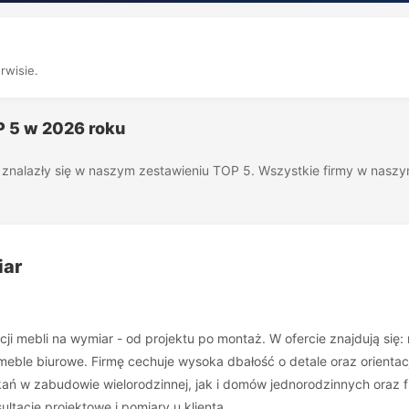
rwisie.
OP 5 w 2026 roku
óre znalazły się w naszym zestawieniu TOP 5. Wszystkie firmy w nas
iar
cji mebli na wymiar - od projektu po montaż. W ofercie znajdują 
e biurowe. Firmę cechuje wysoka dbałość o detale oraz orientacja 
kań w zabudowie wielorodzinnej, jak i domów jednorodzinnych oraz f
ltacje projektowe i pomiary u klienta.