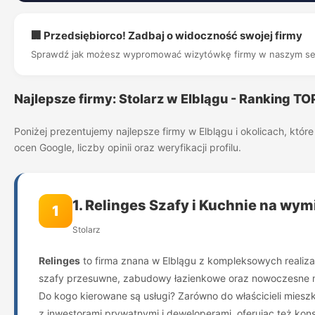
🏢 Przedsiębiorco! Zadbaj o widoczność swojej firmy
Sprawdź jak możesz wypromować wizytówkę firmy w naszym se
Najlepsze firmy: Stolarz w Elblągu - Ranking T
Poniżej prezentujemy najlepsze firmy w Elblągu i okolicach, kt
ocen Google, liczby opinii oraz weryfikacji profilu.
1. Relinges Szafy i Kuchnie na wym
1
Stolarz
Relinges
to firma znana w Elblągu z kompleksowych realiza
szafy przesuwne, zabudowy łazienkowe oraz nowoczesne mebl
Do kogo kierowane są usługi? Zarówno do właścicieli miesz
z inwestorami prywatnymi i deweloperami, oferując też konsu