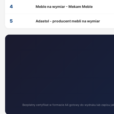
4
Meble na wymiar - Mekam Meble
5
Adastol - producent mebli na wymiar
Bezpłatny certyfikat w formacie A4 gotowy do wydruku lub zapisu ja