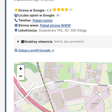
Ocena w Google:
4.9
Liczba opinii w Google:
41
Telefon:
Pokaż numer
Strona www:
Pokaż stronę WWW
Lokalizacja:
Dojazdowa 14G, 82-300 Elbląg
Godziny otwarcia
(kliknij, aby sprawdzić)
Zobacz profil Google →
+
−