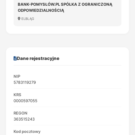
BANK-POMYSŁÓW.PL SPÓŁKA Z OGRANICZONĄ
ODPOWIEDZIALNOŚCIĄ
ELBLĄG
Dane rejestracyjne
NIP
5783119279
KRS
0000597055
REGON
363515243
Kod pocztowy