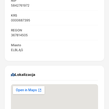
NIP
5842761972
KRS
0000687395
REGON
367814505
Miasto
ELBLĄG
Lokalizacja