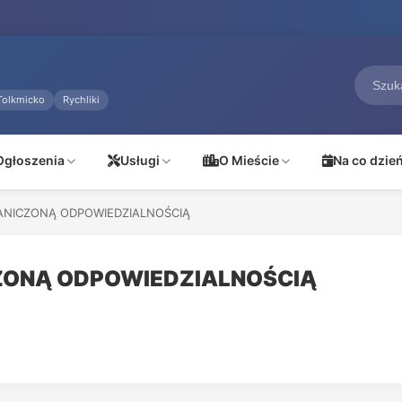
Tolkmicko
Rychliki
Ogłoszenia
Usługi
O Mieście
Na co dzie
ANICZONĄ ODPOWIEDZIALNOŚCIĄ
ZONĄ ODPOWIEDZIALNOŚCIĄ