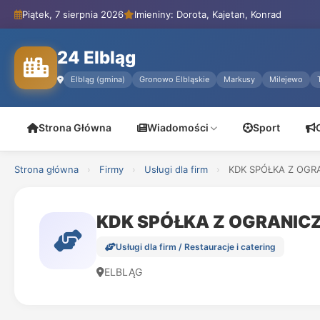
Piątek, 7 sierpnia 2026
Imieniny: Dorota, Kajetan, Konrad
24 Elbląg
Elbląg (gmina)
Gronowo Elbląskie
Markusy
Milejewo
Strona Główna
Wiadomości
Sport
Strona główna
›
Firmy
›
Usługi dla firm
›
KDK SPÓŁKA Z OGR
KDK SPÓŁKA Z OGRANIC
Usługi dla firm / Restauracje i catering
ELBLĄG