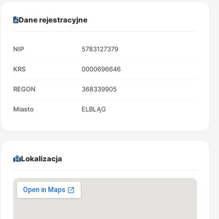
Dane rejestracyjne
NIP
5783127379
KRS
0000696646
REGON
368339905
Miasto
ELBLĄG
Lokalizacja