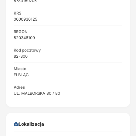
5783150705
KRS
0000930125
REGON
520346109
Kod pocztowy
82-300
Miasto
ELBLĄG
Adres
UL. MALBORSKA 80 / 80
Lokalizacja