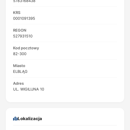
5783168438
KRS
0001091395
REGON
527931510
Kod pocztowy
82-300
Miasto
ELBLĄG
Adres
UL. WIGILIJNA 10
Lokalizacja