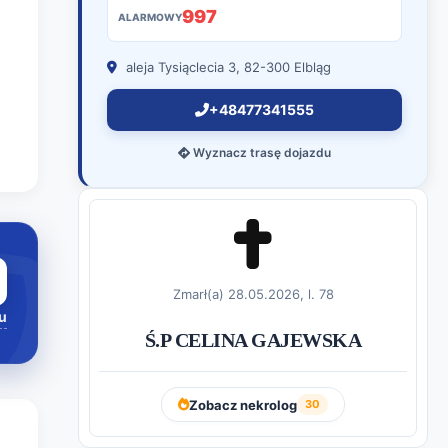
997
ALARMOWY
aleja Tysiąclecia 3, 82-300 Elbląg
+48477341555
Wyznacz trasę dojazdu
Zmarł(a) 28.05.2026, l. 78
u
Ś.P CELINA GAJEWSKA
Zobacz nekrolog
30