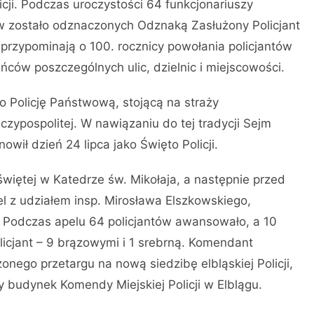
icji. Podczas uroczystości 64 funkcjonariuszy
w zostało odznaczonych Odznaką Zasłużony Policjant
przypominają o 100. rocznicy powołania policjantów
ańców poszczególnych ulic, dzielnic i miejscowości.
no Policję Państwową, stojącą na straży
zypospolitej. W nawiązaniu do tej tradycji Sejm
owił dzień 24 lipca jako Święto Policji.
świętej w Katedrze św. Mikołaja, a następnie przed
l z udziałem insp. Mirosława Elszkowskiego,
 Podczas apelu 64 policjantów awansowało, a 10
cjant – 9 brązowymi i 1 srebrną. Komendant
ego przetargu na nową siedzibę elbląskiej Policji,
 budynek Komendy Miejskiej Policji w Elblągu.