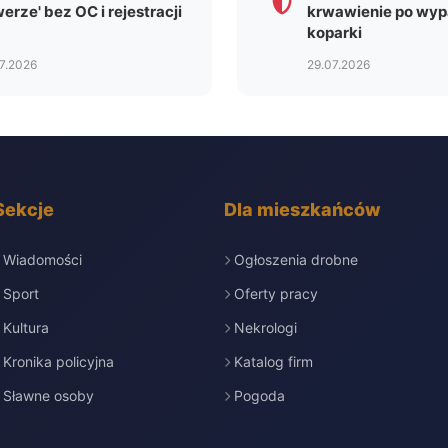
werze' bez OC i rejestracji
krwawienie po wy
koparki
7.2026
29.07.2026
Sekcje
Dla mieszkańców
Wiadomości
Ogłoszenia drobne
Sport
Oferty pracy
Kultura
Nekrologi
Kronika policyjna
Katalog firm
Sławne osoby
Pogoda