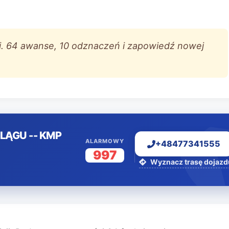
ji. 64 awanse, 10 odznaczeń i zapowiedź nowej
LĄGU -- KMP
ALARMOWY
+48477341555
997
Wyznacz trasę dojazd