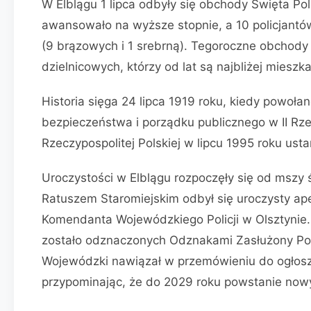
W Elblągu 1 lipca odbyły się obchody Święta Pol
awansowało na wyższe stopnie, a 10 policjantó
(9 brązowych i 1 srebrną). Tegoroczne obchody 
dzielnicowych, którzy od lat są najbliżej mieszk
Historia sięga 24 lipca 1919 roku, kiedy powoła
bezpieczeństwa i porządku publicznego w II Rzec
Rzeczypospolitej Polskiej w lipcu 1995 roku ustan
Uroczystości w Elblągu rozpoczęły się od mszy 
Ratuszem Staromiejskim odbył się uroczysty ape
Komendanta Wojewódzkiego Policji w Olsztynie.
zostało odznaczonych Odznakami Zasłużony Poli
Wojewódzki nawiązał w przemówieniu do ogłoszon
przypominając, że do 2029 roku powstanie nowy