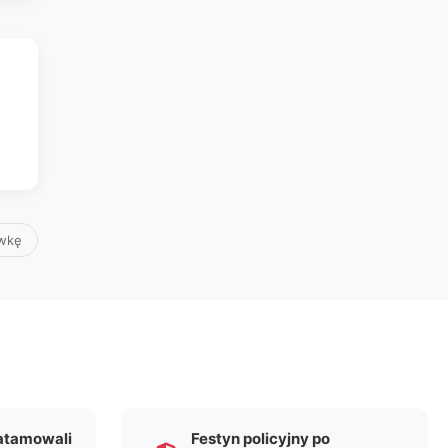
awkę
zatamowali
Festyn policyjny po