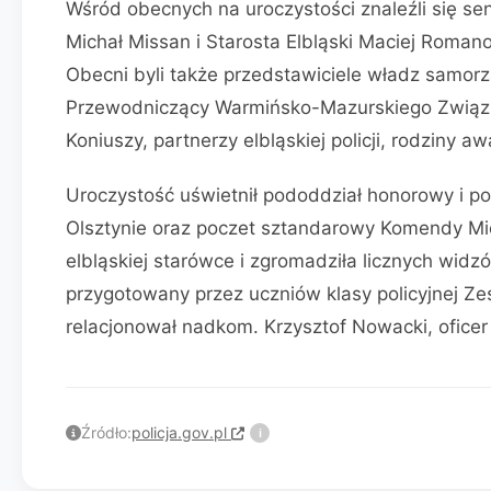
Wśród obecnych na uroczystości znaleźli się sen
Michał Missan i Starosta Elbląski Maciej Roma
Obecni byli także przedstawiciele władz samo
Przewodniczący Warmińsko-Mazurskiego Związk
Koniuszy, partnerzy elbląskiej policji, rodziny
Uroczystość uświetnił pododdział honorowy i p
Olsztynie oraz poczet sztandarowy Komendy Miejs
elbląskiej starówce i zgromadziła licznych wi
przygotowany przez uczniów klasy policyjnej Ze
relacjonował nadkom. Krzysztof Nowacki, ofice
Źródło:
policja.gov.pl
i