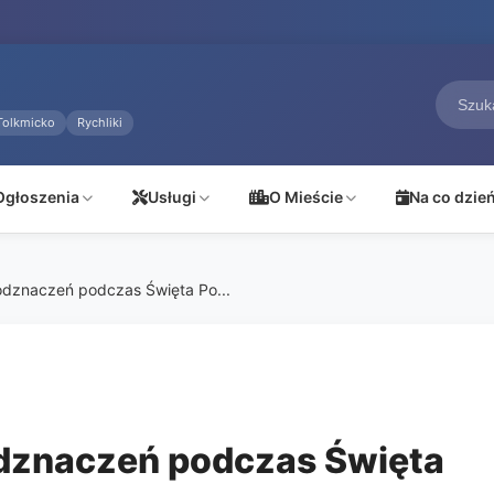
Tolkmicko
Rychliki
Ogłoszenia
Usługi
O Mieście
Na co dzie
 odznaczeń podczas Święta Po...
odznaczeń podczas Święta