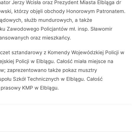
ator Jerzy Wcisła oraz Prezydent Miasta Elbląga dr
nowski, którzy objęli obchody Honorowym Patronatem.
rządowych, służb mundurowych, a także
u Zawodowego Policjantów mł. insp. Sławomir
 awansowanych oraz mieszkańcy.
oczet sztandarowy z Komendy Wojewódzkiej Policji w
kiej Policji w Elblągu. Całość miała miejsce na
dzów; zaprezentowano także pokaz musztry
społu Szkół Technicznych w Elblągu. Całość
r prasowy KMP w Elblągu.