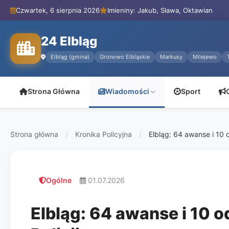
Czwartek, 6 sierpnia 2026
Imieniny: Jakub, Sława, Oktawian
24 Elbląg
Elbląg (gmina)
Gronowo Elbląskie
Markusy
Milejewo
Strona Główna
Wiadomości
Sport
Strona główna
/
Kronika Policyjna
/
Elbląg: 64 awanse i 10
Ogólne
01.07.2026
Elbląg: 64 awanse i 10 