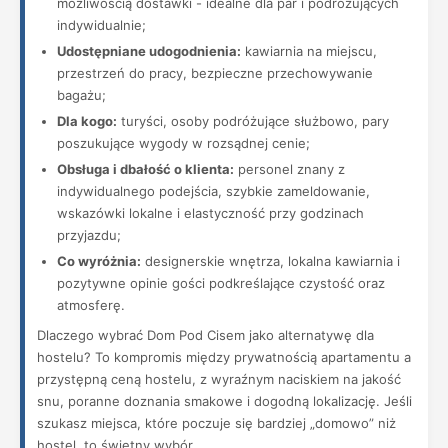
możliwością dostawki - idealne dla par i podróżujących
indywidualnie;
Udostępniane udogodnienia:
kawiarnia na miejscu,
przestrzeń do pracy, bezpieczne przechowywanie
bagażu;
Dla kogo:
turyści, osoby podróżujące służbowo, pary
poszukujące wygody w rozsądnej cenie;
Obsługa i dbałość o klienta:
personel znany z
indywidualnego podejścia, szybkie zameldowanie,
wskazówki lokalne i elastyczność przy godzinach
przyjazdu;
Co wyróżnia:
designerskie wnętrza, lokalna kawiarnia i
pozytywne opinie gości podkreślające czystość oraz
atmosferę.
Dlaczego wybrać Dom Pod Cisem jako alternatywę dla
hostelu? To kompromis między prywatnością apartamentu a
przystępną ceną hostelu, z wyraźnym naciskiem na jakość
snu, poranne doznania smakowe i dogodną lokalizację. Jeśli
szukasz miejsca, które poczuje się bardziej „domowo” niż
hostel, to świetny wybór.