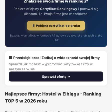
Znalazłeś swoją firmę w rankingu?
Pobierz oficjalny
Certyfikat Rankingowy
i pochwal się
klientom, że Twoja firma jest w czołówce!
📄 Pobierz certyfikat do druku
Bezpłatny certyfikat w formacie A4 gotowy do wydruku lub zapisu jako
PDF
🏢 Przedsiębiorco! Zadbaj o widoczność swojej firmy
Sprawdź jak możesz wypromować wizytówkę firmy w
naszym serwisie.
Sprawdź ofertę →
Najlepsze firmy: Hostel w Elblągu - Ranking
TOP 5 w 2026 roku