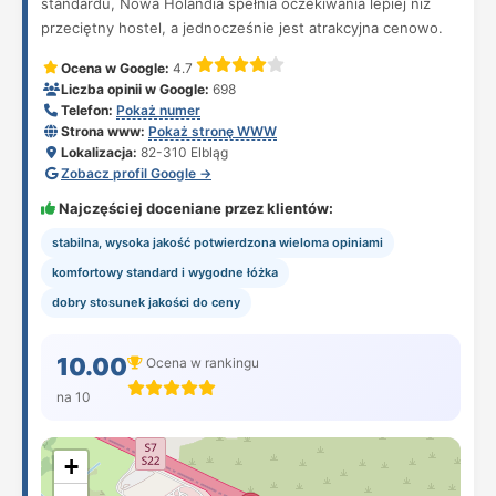
standardu, Nowa Holandia spełnia oczekiwania lepiej niż
przeciętny hostel, a jednocześnie jest atrakcyjna cenowo.
Ocena w Google:
4.7
Liczba opinii w Google:
698
Telefon:
Pokaż numer
Strona www:
Pokaż stronę WWW
Lokalizacja:
82-310 Elbląg
Zobacz profil Google →
Najczęściej doceniane przez klientów:
stabilna, wysoka jakość potwierdzona wieloma opiniami
komfortowy standard i wygodne łóżka
dobry stosunek jakości do ceny
10.00
Ocena w rankingu
na 10
+