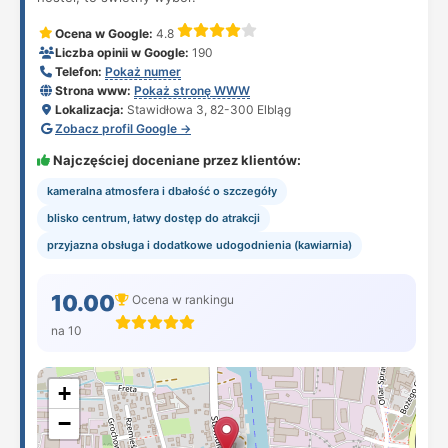
Ocena w Google:
4.8
Liczba opinii w Google:
190
Telefon:
Pokaż numer
Strona www:
Pokaż stronę WWW
Lokalizacja:
Stawidłowa 3, 82-300 Elbląg
Zobacz profil Google →
Najczęściej doceniane przez klientów:
kameralna atmosfera i dbałość o szczegóły
blisko centrum, łatwy dostęp do atrakcji
przyjazna obsługa i dodatkowe udogodnienia (kawiarnia)
10.00
Ocena w rankingu
na 10
+
−