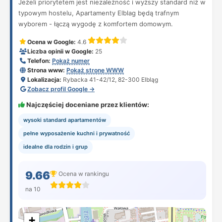
Jeżeli priorytetem jest niezależność i wyższy standard niż w
typowym hostelu, Apartamenty Elblag będą trafnym
wyborem - łączą wygodę z komfortem domowym.
Ocena w Google:
4.6
Liczba opinii w Google:
25
Telefon:
Pokaż numer
Strona www:
Pokaż stronę WWW
Lokalizacja:
Rybacka 41-42/12, 82-300 Elbląg
Zobacz profil Google →
Najczęściej doceniane przez klientów:
wysoki standard apartamentów
pełne wyposażenie kuchni i prywatność
idealne dla rodzin i grup
9.66
Ocena w rankingu
na 10
+