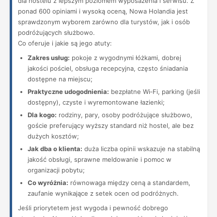
dla hostelu z lepszym poziomem wyposażenia i serwisu. Z
ponad 600 opiniami i wysoką oceną, Nowa Holandia jest
sprawdzonym wyborem zarówno dla turystów, jak i osób
podróżujących służbowo.
Co oferuje i jakie są jego atuty:
Zakres usług:
pokoje z wygodnymi łóżkami, dobrej
jakości pościel, obsługa recepcyjna, często śniadania
dostępne na miejscu;
Praktyczne udogodnienia:
bezpłatne Wi‑Fi, parking (jeśli
dostępny), czyste i wyremontowane łazienki;
Dla kogo:
rodziny, pary, osoby podróżujące służbowo,
goście preferujący wyższy standard niż hostel, ale bez
dużych kosztów;
Jak dba o klienta:
duża liczba opinii wskazuje na stabilną
jakość obsługi, sprawne meldowanie i pomoc w
organizacji pobytu;
Co wyróżnia:
równowaga między ceną a standardem,
zaufanie wynikające z setek ocen od podróżnych.
Jeśli priorytetem jest wygoda i pewność dobrego