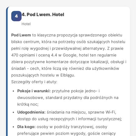
4. Pod Lwem. Hotel
4
Hotel
Pod Lwem
to klasyczna propozycja sprawdzonego obiektu
blisko centrum, która na potrzeby osób szukających hostelu
pełni rolę wygodnej i przewidywalnej alternatywy. Z prawie
470 opiniami i oceną 4.4 w Google, hotel ten regularnie
zbiera pozytywne komentarze dotyczące lokalizacji, obsługi i
śniadań - cech, które liczą się również dla użytkowników
poszukujących hostelu w Elblągu.
Szczegóły oferty i atuty:
Pokoje i warunki:
przytulne pokoje jedno- i
dwuosobowe, standard przydatny dla podróżnych na
krótką noc;
Udogodnienia:
śniadania na miejscu, sprawne Wi‑Fi,
dostęp do usług recepcyjnych i informacji turystycznej;
Dla kogo:
osoby w podróży tranzytowej, osoby
preferujące pewien poziom wygody, goście ceniący