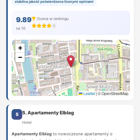
stabilna jakość potwierdzona licznymi opiniami
9.89
Ocena w rankingu
na 10
+
−
Leaflet
|
© OpenStreetMap
5. Apartamenty Elblag
5
Hotel
Apartamenty Elblag
to nowoczesne apartamenty o