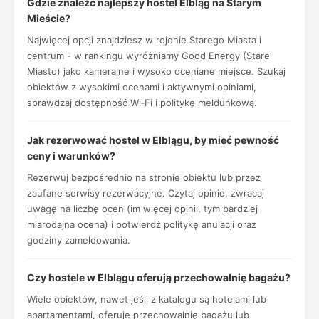
Gdzie znaleźć najlepszy hostel Elbląg na Starym
Mieście?
Najwięcej opcji znajdziesz w rejonie Starego Miasta i
centrum - w rankingu wyróżniamy Good Energy (Stare
Miasto) jako kameralne i wysoko oceniane miejsce. Szukaj
obiektów z wysokimi ocenami i aktywnymi opiniami,
sprawdzaj dostępność Wi‑Fi i politykę meldunkową.
Jak rezerwować hostel w Elblągu, by mieć pewność
ceny i warunków?
Rezerwuj bezpośrednio na stronie obiektu lub przez
zaufane serwisy rezerwacyjne. Czytaj opinie, zwracaj
uwagę na liczbę ocen (im więcej opinii, tym bardziej
miarodajna ocena) i potwierdź politykę anulacji oraz
godziny zameldowania.
Czy hostele w Elblągu oferują przechowalnię bagażu?
Wiele obiektów, nawet jeśli z katalogu są hotelami lub
apartamentami, oferuje przechowalnię bagażu lub