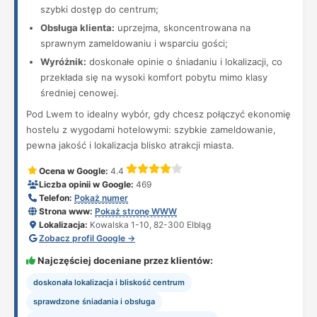
szybki dostęp do centrum;
Obsługa klienta:
uprzejma, skoncentrowana na
sprawnym zameldowaniu i wsparciu gości;
Wyróżnik:
doskonałe opinie o śniadaniu i lokalizacji, co
przekłada się na wysoki komfort pobytu mimo klasy
średniej cenowej.
Pod Lwem to idealny wybór, gdy chcesz połączyć ekonomię
hostelu z wygodami hotelowymi: szybkie zameldowanie,
pewna jakość i lokalizacja blisko atrakcji miasta.
Ocena w Google:
4.4
Liczba opinii w Google:
469
Telefon:
Pokaż numer
Strona www:
Pokaż stronę WWW
Lokalizacja:
Kowalska 1-10, 82-300 Elbląg
Zobacz profil Google →
Najczęściej doceniane przez klientów:
doskonała lokalizacja i bliskość centrum
sprawdzone śniadania i obsługa