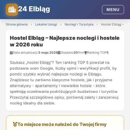
24 Elbląg
MENU
Strona główna
›
Lokalne Usługi
›
Noclegi i Turystyka
›
Hostel Elbląg – Na
Hostel Elbląg – Najlepsze noclegi i hostele
w 2026 roku
Data aktualizacji:
5 maja 2026
Zbadano
20
firm
Ranking TOP
5
Szukasz „hostel Elbląg”? Ten ranking TOP 5 powstał na
podstawie ocen Google, liczby opinii i weryfikacji profili, by
pomóc szybko wybrać najlepsze noclegi w Elblągu.
Znajdziesz tu zarówno klasyczne hostele, jak i przyjazne
alternatywy - apartamenty i niewielkie hotele - które
spełniają oczekiwania podróżujących budżetowo i turystów.
Przeczytaj szczegółowe opisy, porównaj zalety i zarezerwuj
nocleg idealny dla siebie.
To miejsce może należeć do Twojej firmy