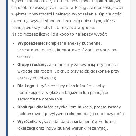
wysokim standardzie, które stanowią świetną alternatywę
dla osób rozważających hostel w Elblągu, ale oczekujących
większej prywatności i pełnego wyposażenia. Opinie gości
akcentują wysoki standard i zalecają obiekt tym, którzy
planują dłuższy pobyt lub przyjazd w grupie.
Na co możesz liczyć i dla kogo to najlepszy wybór:
Wyposażenie:
kompletne aneksy kuchenne,
przestronne pokoje, komfortowe łóżka i nowoczesne
łazienki;
Grupy i rodziny:
apartamenty zapewniają intymność i
wygodę dla rodzin lub grup przyjaciół; doskonałe przy
dłuższych pobytach;
Dla kogo:
turyści ceniący niezależność, osoby
podróżujące z większym bagażem lub planujące
samodzielne gotowanie;
Obsługa i dbałość:
szybka komunikacja, proste zasady
meldunkowe i pozytywne rekomendacje co do czystości;
Wyróżnik:
wysoki standard apartamentów w dobrej
lokalizacji oraz indywidualne warunki rezerwacji.