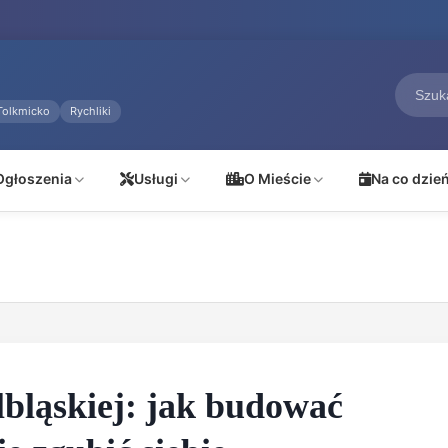
Tolkmicko
Rychliki
Ogłoszenia
Usługi
O Mieście
Na co dzie
lbląskiej: jak budować