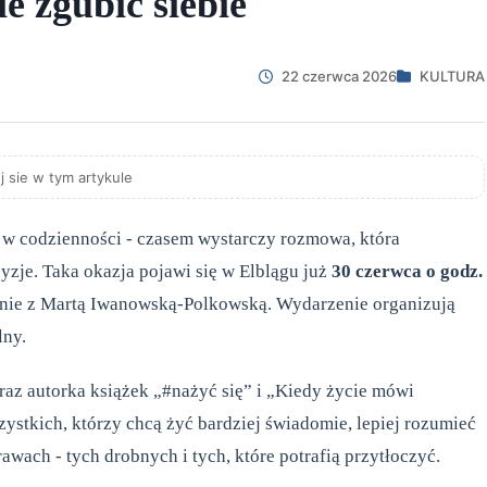
e zgubić siebie
22 czerwca 2026
KULTURA
j sie w tym artykule
ej w codzienności - czasem wystarczy rozmowa, która
yzje. Taka okazja pojawi się w Elblągu już
30 czerwca o godz.
tkanie z Martą Iwanowską-Polkowską. Wydarzenie organizują
lny.
oraz autorka książek „#nażyć się” i „Kiedy życie mówi
ystkich, którzy chcą żyć bardziej świadomie, lepiej rozumieć
wach - tych drobnych i tych, które potrafią przytłoczyć.