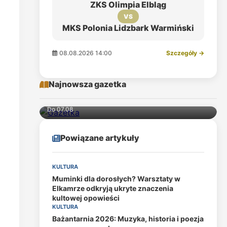
ZKS Olimpia Elbląg
VS
MKS Polonia Lidzbark Warmiński
08.08.2026 14:00
Szczegóły →
Najnowsza gazetka
Do 07.08
Powiązane artykuły
KULTURA
Muminki dla dorosłych? Warsztaty w
Elkamrze odkryją ukryte znaczenia
kultowej opowieści
KULTURA
Bażantarnia 2026: Muzyka, historia i poezja