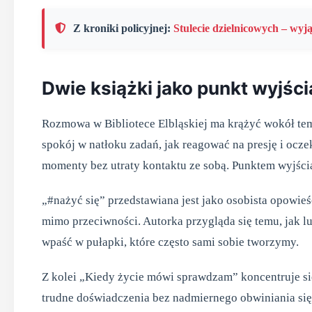
Z kroniki policyjnej:
Stulecie dzielnicowych – wyj
Dwie książki jako punkt wyjśc
Rozmowa w Bibliotece Elbląskiej ma krążyć wokół tema
spokój w natłoku zadań, jak reagować na presję i ocze
momenty bez utraty kontaktu ze sobą. Punktem wyjści
„#nażyć się” przedstawiana jest jako osobista opowi
mimo przeciwności. Autorka przygląda się temu, jak lud
wpaść w pułapki, które często sami sobie tworzymy.
Z kolei „Kiedy życie mówi sprawdzam” koncentruje się
trudne doświadczenia bez nadmiernego obwiniania się,