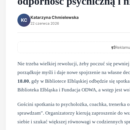
odporność psychiczną i ni
Katarzyna Chmielewska
KC
22 czerwca 2026
Reklamu
Nie trzeba wielkiej rewolucji, żeby poczuć się pewni
porządkuje myśli i daje nowe spojrzenie na własne dec
18.00
, gdy w Bibliotece Elbląskiej odbędzie się spo
Biblioteka Elbląska i Fundacja ODWA, a wstęp jest wo
Gościni spotkania to psycholożka, coachka, trenerka 
sprawdzam”. Organizatorzy kierują zaproszenie do wsz
siebie i szukać większej równowagi w codziennych spra