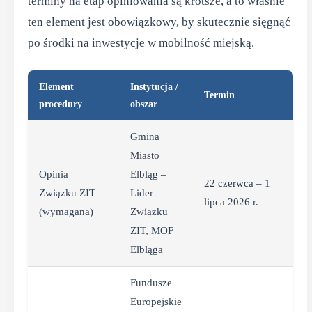
terminy na etap opiniowania są krótsze, a to właśnie
ten element jest obowiązkowy, by skutecznie sięgnąć
po środki na inwestycje w mobilność miejską.
Element
Instytucja /
Termin
procedury
obszar
Gmina
Miasto
Opinia
Elbląg –
22 czerwca – 1
Związku ZIT
Lider
lipca 2026 r.
(wymagana)
Związku
ZIT, MOF
Elbląga
Fundusze
Europejskie