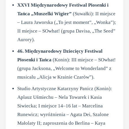
XXVI Międzynarodowy Festiwal Piosenki i
Tańca „Muszelki Wigier”
(Suwałki): II miejsce
– Laura Jaworska („To jest moment”, „Wonka”);
II miejsce – SOwhat! (grupa Davisa, „The Seed”
Aurory).
46. Międzynarodowy Dziecięcy Festiwal
Piosenki i Tańca
(Konin): III miejsce – SOwhat!
(grupa Jacksona, „Welcome to Wonderland” z
musicalu „Alicja w Krainie Czarów”).
Studio Artystyczne Katarzyny Panicz (Konin):
Aplauz Uśmiechu – Nela Towarek i Kasia
Siwiecka; I miejsce 14–16 lat – Marcelina
Runewicz; wyróżnienia – Agata Dei, Szalone
Małolaty II; zaproszenia do Berlina – Kaya