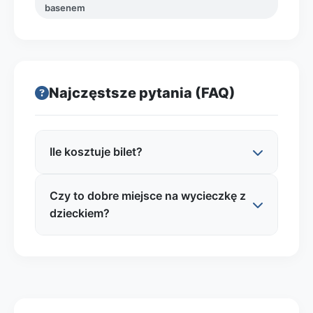
basenem
Najczęstsze pytania (FAQ)
Ile kosztuje bilet?
Czy to dobre miejsce na wycieczkę z
To nie jest atrakcja biletowana jak
dzieckiem?
muzeum, tylko hotel. Koszt pobytu zależy
od terminu i typu pokoju. Orientacyjnie
nocleg w standardzie premium w Elblągu
Tak, szczególnie jeśli zależy Ci na
to często ok. 300–700 zł za pokój/dobę (w
wygodzie i planie „miasto + odpoczynek”.
sezonie i weekendy ceny mogą być
Lokalizacja na Starym Rynku ułatwia
wyższe). Jeśli interesuje Cię basen/SPA,
krótkie spacery bez długich dojazdów, a