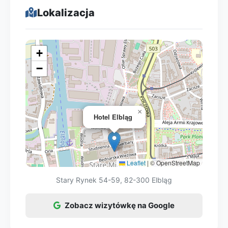
zapytaj o pakiety pobytowe lub wejścia dla
basen jest dużą atrakcją dla dzieci
Lokalizacja
gości hotelowych – zwykle są
(zwłaszcza przy gorszej pogodzie).
korzystniejsze niż pojedyncze usługi.
Rodziny docenią też restaurację na
Najlepsza strategia: rezerwuj z
miejscu, dzięki której łatwiej ogarnąć
+
wyprzedzeniem na weekend oraz
posiłki. Przed przyjazdem warto dopytać o
−
porównaj wariant ze śniadaniem i bez.
udogodnienia rodzinne (np. dostawkę/
łóżeczko, godziny korzystania ze strefy
basenowej, ewentualne zasady dla dzieci
w saunie).
×
Hotel Elbląg
Leaflet
|
© OpenStreetMap
Stary Rynek 54-59, 82-300 Elbląg
Zobacz wizytówkę na Google