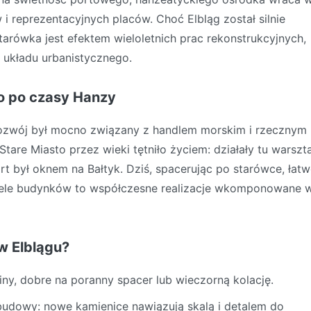
i reprezentacyjnych placów. Choć Elbląg został silnie
starówka jest efektem wieloletnich prac rekonstrukcyjnych,
układu urbanistycznego.
go po czasy Hanzy
 rozwój był mocno związany z handlem morskim i rzecznym
 Stare Miasto przez wieki tętniło życiem: działały tu warszt
ort był oknem na Bałtyk. Dziś, spacerując po starówce, łat
wiele budynków to współczesne realizacje wkomponowane 
w Elblągu?
ny, dobre na poranny spacer lub wieczorną kolację.
udowy: nowe kamienice nawiązują skalą i detalem do