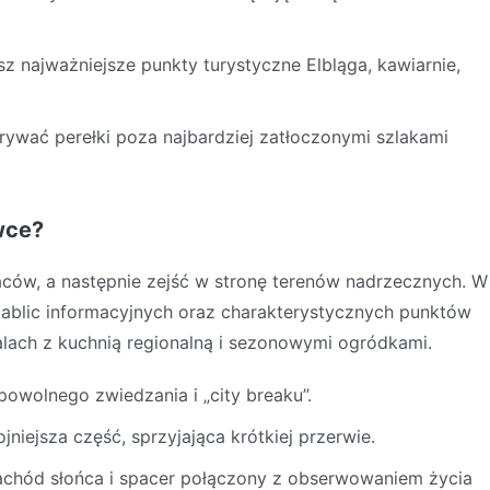
sz najważniejsze punkty turystyczne Elbląga, kawiarnie,
dkrywać perełki poza najbardziej zatłoczonymi szlakami
wce?
placów, a następnie zejść w stronę terenów nadrzecznych. W
, tablic informacyjnych oraz charakterystycznych punktów
alach z kuchnią regionalną i sezonowymi ogródkami.
powolnego zwiedzania i „city breaku”.
jniejsza część, sprzyjająca krótkiej przerwie.
achód słońca i spacer połączony z obserwowaniem życia