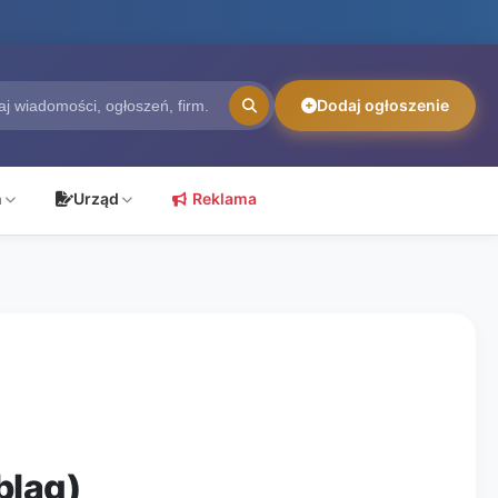
Dodaj ogłoszenie
ń
Urząd
Reklama
bląg)