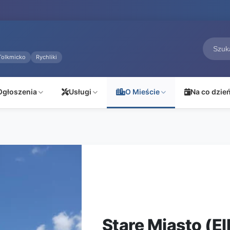
Tolkmicko
Rychliki
Ogłoszenia
Usługi
O Mieście
Na co dzie
Stare Miasto (El