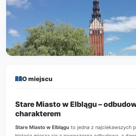
O miejscu
Stare Miasto w Elblągu – odbudo
charakterem
Stare Miasto w Elblągu
to jedna z najciekawszych p
historia miesza się z nowoczesną odbudową, a da