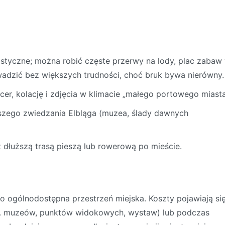
elastyczne; można robić częste przerwy na lody, plac zabaw
wadzić bez większych trudności, choć bruk bywa nierówny.
er, kolację i zdjęcia w klimacie „małego portowego miasta
szego zwiedzania Elbląga (muzea, ślady dawnych
 dłuższą trasą pieszą lub rowerową po mieście.
o ogólnodostępna przestrzeń miejska. Koszty pojawiają si
p. muzeów, punktów widokowych, wystaw) lub podczas