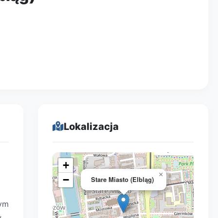
Lokalizacja
+
×
−
Stare Miasto (Elbląg)
rym
w