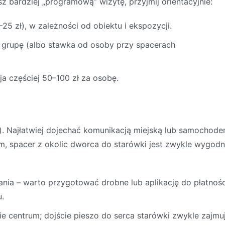
sz bardziej „programową” wizytę, przyjmij orientacyjnie:
–25 zł), w zależności od obiektu i ekspozycji.
a grupę (albo stawka od osoby przy spacerach
ja częściej 50–100 zł za osobę.
. Najłatwiej dojechać komunikacją miejską lub samochode
em, spacer z okolic dworca do starówki jest zwykle wygodn
nia – warto przygotować drobne lub aplikację do płatnośc
.
nie centrum; dojście pieszo do serca starówki zwykle zajmu