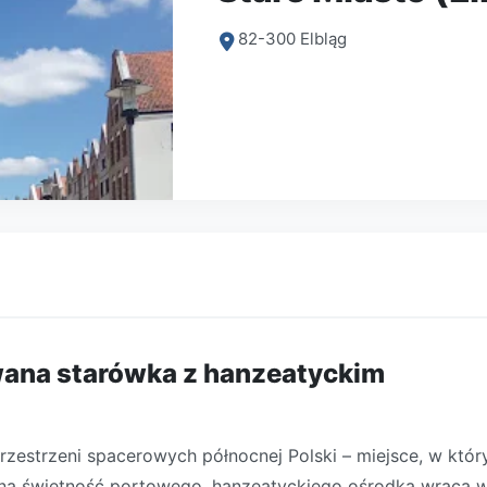
82-300 Elbląg
wana starówka z hanzeatyckim
rzestrzeni spacerowych północnej Polski – miejsce, w któ
wna świetność portowego, hanzeatyckiego ośrodka wraca 