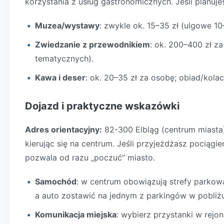
korzystania z usług gastronomicznych. Jeśli planuje
Muzea/wystawy
: zwykle ok. 15–35 zł (ulgowe 10
Zwiedzanie z przewodnikiem
: ok. 200–400 zł z
tematycznych).
Kawa i deser
: ok. 20–35 zł za osobę; obiad/kolac
Dojazd i praktyczne wskazówki
Adres orientacyjny:
82-300 Elbląg (centrum miasta)
kierując się na centrum. Jeśli przyjeżdżasz pociągi
pozwala od razu „poczuć” miasto.
Samochód
: w centrum obowiązują strefy parkowa
a auto zostawić na jednym z parkingów w pobliżu
Komunikacja miejska
: wybierz przystanki w rejo