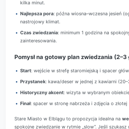
kilka minut.
Najlepsza pora
: późna wiosna–wczesna jesień (og
nastrojowy klimat.
Czas zwiedzania
: minimum 1 godzina na spokojn
zainteresowania.
Pomysł na gotowy plan zwiedzania (2–3 
Start
: wejście w strefę staromiejską i spacer głó
Przystanek
: kawa/deser w jednej z kawiarni (20–
Historyczny akcent
: wizyta w wybranym obiekci
Finał
: spacer w stronę nabrzeża i zdjęcia o złotej
Stare Miasto w Elblągu to propozycja idealna na
we
spokojne zwiedzanie w rytmie „slow”. Jeśli szukasz m