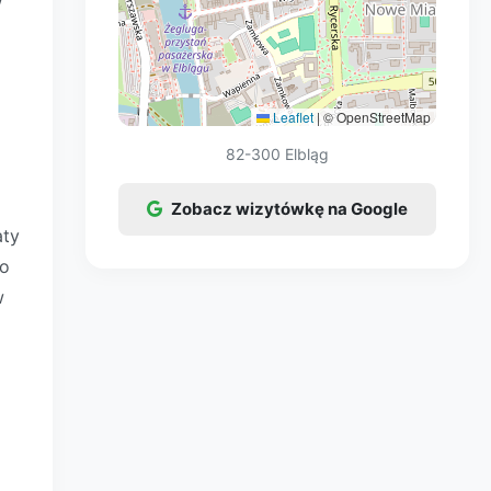
Leaflet
|
© OpenStreetMap
82-300 Elbląg
Zobacz wizytówkę na Google
aty
wo
w