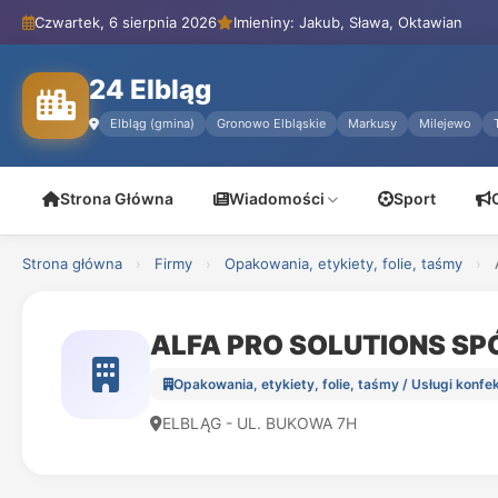
Czwartek, 6 sierpnia 2026
Imieniny: Jakub, Sława, Oktawian
24 Elbląg
Elbląg (gmina)
Gronowo Elbląskie
Markusy
Milejewo
Strona Główna
Wiadomości
Sport
Strona główna
›
Firmy
›
Opakowania, etykiety, folie, taśmy
›
ALFA PRO SOLUTIONS S
Opakowania, etykiety, folie, taśmy / Usługi konf
ELBLĄG - UL. BUKOWA 7H