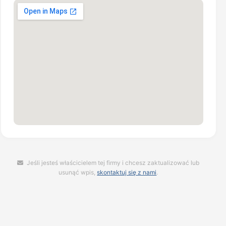
Jeśli jesteś właścicielem tej firmy i chcesz zaktualizować lub
usunąć wpis,
skontaktuj się z nami
.