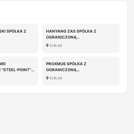
KI SPÓŁKA Z
HANYANG ZAS SPÓŁKA Z
OGRANICZONĄ
OŚCIĄ
ODPOWIEDZIALNOŚCIĄ
ELBLĄG
TWO
PROXMUS SPÓŁKA Z
"STEEL-POINT"
OGRANICZONĄ
NICZONĄ
ODPOWIEDZIALNOŚCIĄ SPÓŁKA
ELBLĄG
OŚCIĄ
KOMANDYTOWA