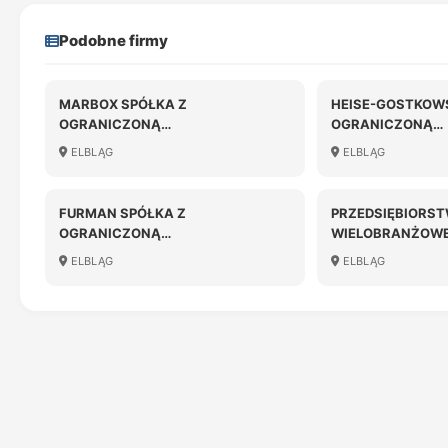
Podobne firmy
MARBOX SPÓŁKA Z
HEISE-GOSTKOWS
OGRANICZONĄ
OGRANICZONĄ
ODPOWIEDZIALNOŚCIĄ
ODPOWIEDZIALN
ELBLĄG
ELBLĄG
FURMAN SPÓŁKA Z
PRZEDSIĘBIORS
OGRANICZONĄ
WIELOBRANŻOWE 
ODPOWIEDZIALNOŚCIĄ
SPÓŁKA Z OGRA
ELBLĄG
ELBLĄG
ODPOWIEDZIALN