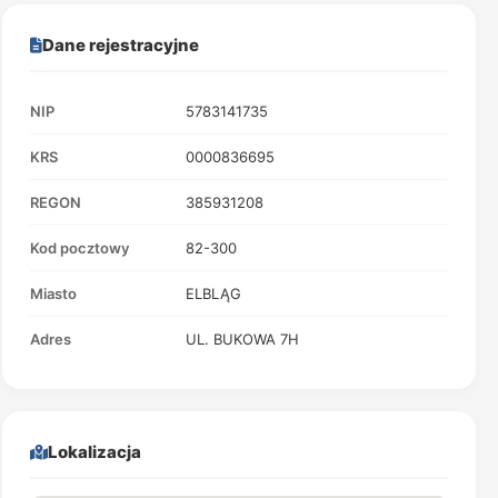
Dane rejestracyjne
NIP
5783141735
KRS
0000836695
REGON
385931208
Kod pocztowy
82-300
Miasto
ELBLĄG
Adres
UL. BUKOWA 7H
Lokalizacja