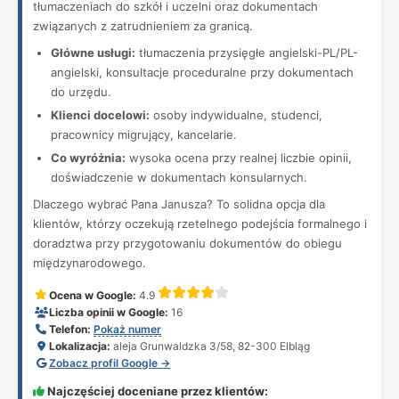
tłumaczeniach do szkół i uczelni oraz dokumentach
związanych z zatrudnieniem za granicą.
Główne usługi:
tłumaczenia przysięgłe angielski-PL/PL-
angielski, konsultacje proceduralne przy dokumentach
do urzędu.
Klienci docelowi:
osoby indywidualne, studenci,
pracownicy migrujący, kancelarie.
Co wyróżnia:
wysoka ocena przy realnej liczbie opinii,
doświadczenie w dokumentach konsularnych.
Dlaczego wybrać Pana Janusza? To solidna opcja dla
klientów, którzy oczekują rzetelnego podejścia formalnego i
doradztwa przy przygotowaniu dokumentów do obiegu
międzynarodowego.
Ocena w Google:
4.9
Liczba opinii w Google:
16
Telefon:
Pokaż numer
Lokalizacja:
aleja Grunwaldzka 3/58, 82-300 Elbląg
Zobacz profil Google →
Najczęściej doceniane przez klientów: