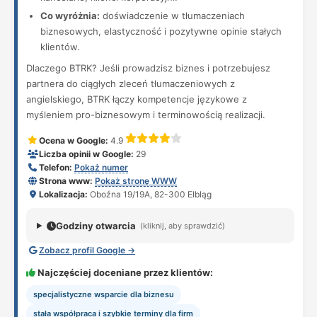
Co wyróżnia:
doświadczenie w tłumaczeniach
biznesowych, elastyczność i pozytywne opinie stałych
klientów.
Dlaczego BTRK? Jeśli prowadzisz biznes i potrzebujesz
partnera do ciągłych zleceń tłumaczeniowych z
angielskiego, BTRK łączy kompetencje językowe z
myśleniem pro-biznesowym i terminowością realizacji.
Ocena w Google:
4.9
Liczba opinii w Google:
29
Telefon:
Pokaż numer
Strona www:
Pokaż stronę WWW
Lokalizacja:
Oboźna 19/19A, 82-300 Elbląg
Godziny otwarcia
(kliknij, aby sprawdzić)
Zobacz profil Google →
Najczęściej doceniane przez klientów:
specjalistyczne wsparcie dla biznesu
stała współpraca i szybkie terminy dla firm