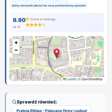
dobry stosunek jakości do ceny potwierdzony opiniami
9.90
Ocena w rankingu
na 10
+
−
Leaflet
|
© OpenStreetMap
Sprawdź również:
Pralnia Elbląg - Polecane firmy i usługi