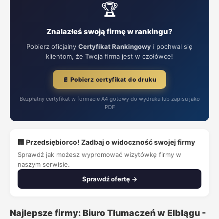
🏆
Znalazłeś swoją firmę w rankingu?
Pobierz oficjalny
Certyfikat Rankingowy
i pochwal się
klientom, że Twoja firma jest w czołówce!
📄 Pobierz certyfikat do druku
Bezpłatny certyfikat w formacie A4 gotowy do wydruku lub zapisu jako
PDF
🏢 Przedsiębiorco! Zadbaj o widoczność swojej firmy
Sprawdź jak możesz wypromować wizytówkę firmy w
naszym serwisie.
Sprawdź ofertę →
Najlepsze firmy: Biuro Tłumaczeń w Elblągu -