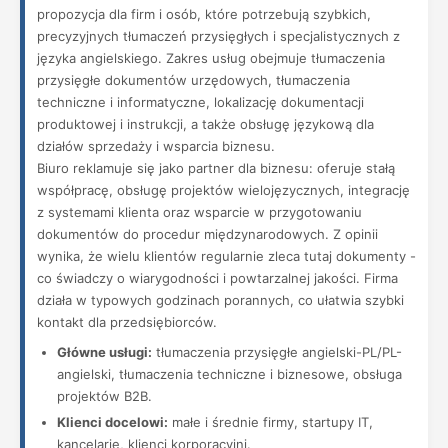
propozycja dla firm i osób, które potrzebują szybkich,
precyzyjnych tłumaczeń przysięgłych i specjalistycznych z
języka angielskiego. Zakres usług obejmuje tłumaczenia
przysięgłe dokumentów urzędowych, tłumaczenia
techniczne i informatyczne, lokalizację dokumentacji
produktowej i instrukcji, a także obsługę językową dla
działów sprzedaży i wsparcia biznesu.
Biuro reklamuje się jako partner dla biznesu: oferuje stałą
współpracę, obsługę projektów wielojęzycznych, integrację
z systemami klienta oraz wsparcie w przygotowaniu
dokumentów do procedur międzynarodowych. Z opinii
wynika, że wielu klientów regularnie zleca tutaj dokumenty -
co świadczy o wiarygodności i powtarzalnej jakości. Firma
działa w typowych godzinach porannych, co ułatwia szybki
kontakt dla przedsiębiorców.
Główne usługi:
tłumaczenia przysięgłe angielski-PL/PL-
angielski, tłumaczenia techniczne i biznesowe, obsługa
projektów B2B.
Klienci docelowi:
małe i średnie firmy, startupy IT,
kancelarie, klienci korporacyjni.