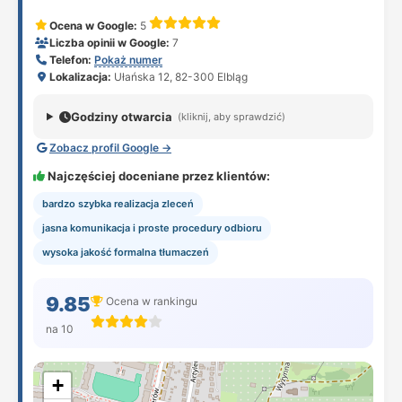
Ocena w Google:
5
Liczba opinii w Google:
7
Telefon:
Pokaż numer
Lokalizacja:
Ułańska 12, 82-300 Elbląg
Godziny otwarcia
(kliknij, aby sprawdzić)
Zobacz profil Google →
Najczęściej doceniane przez klientów:
bardzo szybka realizacja zleceń
jasna komunikacja i proste procedury odbioru
wysoka jakość formalna tłumaczeń
9.85
Ocena w rankingu
na 10
+