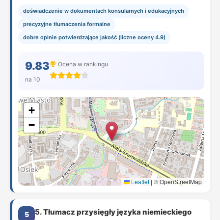
doświadczenie w dokumentach konsularnych i edukacyjnych
precyzyjne tłumaczenia formalne
dobre opinie potwierdzające jakość (liczne oceny 4.9)
9.83
Ocena w rankingu
na 10
+
−
Leaflet
|
© OpenStreetMap
5. Tłumacz przysięgły języka niemieckiego
5