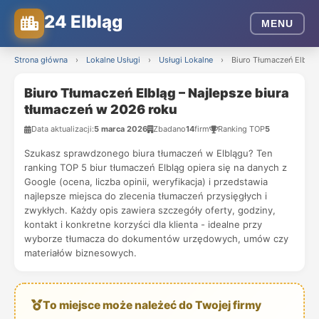
24 Elbląg
MENU
Strona główna
›
Lokalne Usługi
›
Usługi Lokalne
›
Biuro Tłumaczeń Elbląg
Biuro Tłumaczeń Elbląg – Najlepsze biura
tłumaczeń w 2026 roku
Data aktualizacji:
5 marca 2026
Zbadano
14
firm
Ranking TOP
5
Szukasz sprawdzonego biura tłumaczeń w Elblągu? Ten
ranking TOP 5 biur tłumaczeń Elbląg opiera się na danych z
Google (ocena, liczba opinii, weryfikacja) i przedstawia
najlepsze miejsca do zlecenia tłumaczeń przysięgłych i
zwykłych. Każdy opis zawiera szczegóły oferty, godziny,
kontakt i konkretne korzyści dla klienta - idealne przy
wyborze tłumacza do dokumentów urzędowych, umów czy
materiałów biznesowych.
To miejsce może należeć do Twojej firmy