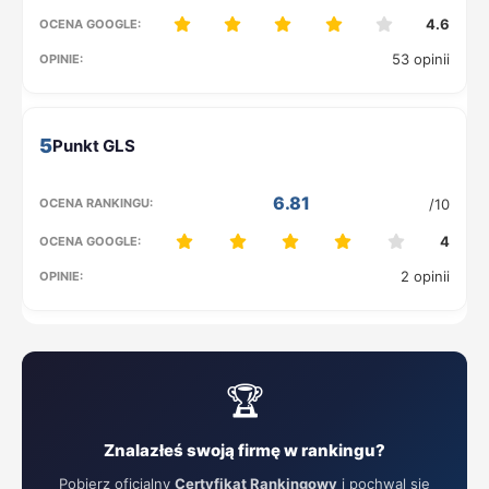
4.6
53 opinii
5
6.81
/10
4
2 opinii
🏆
Znalazłeś swoją firmę w rankingu?
Pobierz oficjalny
Certyfikat Rankingowy
i pochwal się