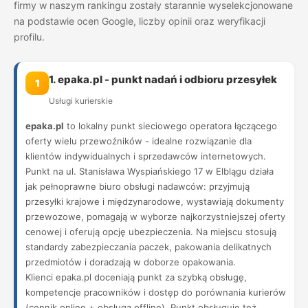
firmy w naszym rankingu zostały starannie wyselekcjonowane
na podstawie ocen Google, liczby opinii oraz weryfikacji
profilu.
1. epaka.pl - punkt nadań i odbioru przesyłek
1
Usługi kurierskie
epaka.pl
to lokalny punkt sieciowego operatora łączącego
oferty wielu przewoźników - idealne rozwiązanie dla
klientów indywidualnych i sprzedawców internetowych.
Punkt na ul. Stanisława Wyspiańskiego 17 w Elblągu działa
jak pełnoprawne biuro obsługi nadawców: przyjmują
przesyłki krajowe i międzynarodowe, wystawiają dokumenty
przewozowe, pomagają w wyborze najkorzystniejszej oferty
cenowej i oferują opcję ubezpieczenia. Na miejscu stosują
standardy zabezpieczania paczek, pakowania delikatnych
przedmiotów i doradzają w doborze opakowania.
Klienci epaka.pl doceniają punkt za szybką obsługę,
kompetencje pracowników i dostęp do porównania kurierów
(cennik online + obsługa offline). Punkt obsługuje też