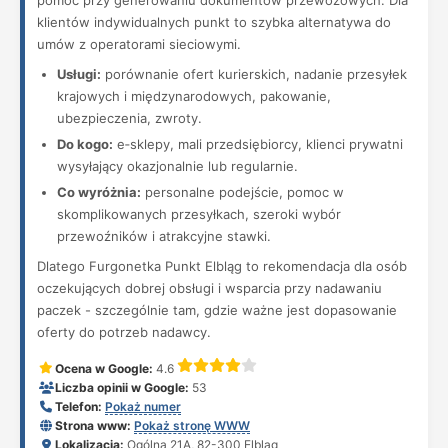
pomoc przy generowaniu dokumentów przewozowych. Dla
klientów indywidualnych punkt to szybka alternatywa do
umów z operatorami sieciowymi.
Usługi:
porównanie ofert kurierskich, nadanie przesyłek
krajowych i międzynarodowych, pakowanie,
ubezpieczenia, zwroty.
Do kogo:
e‑sklepy, mali przedsiębiorcy, klienci prywatni
wysyłający okazjonalnie lub regularnie.
Co wyróżnia:
personalne podejście, pomoc w
skomplikowanych przesyłkach, szeroki wybór
przewoźników i atrakcyjne stawki.
Dlatego Furgonetka Punkt Elbląg to rekomendacja dla osób
oczekujących dobrej obsługi i wsparcia przy nadawaniu
paczek - szczególnie tam, gdzie ważne jest dopasowanie
oferty do potrzeb nadawcy.
Ocena w Google:
4.6
Liczba opinii w Google:
53
Telefon:
Pokaż numer
Strona www:
Pokaż stronę WWW
Lokalizacja:
Ogólna 21A, 82-300 Elbląg