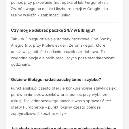
pomoc przy pakowaniu (np. epaka.pl lub Furgonetka).
Zwróć uwagę na opinie i liczbę recenzji w Google - to
realny wskaźnik stabilności usług.
Czy mogę odebrać paczkę 24/7 w Elblągu?
Tak - w Elblągu działają automaty paczkowe One Box by
Allegro (np. przy Królewieckiej i Żeromskiego), które
umożliwiają odbiór i nadanie paczek całodobowo. To
wygodna opcja dla osób pracujących poza standardowymi
godzinami.
Gdzie w Elblągu nadać paczkę tanio i szybko?
Punkt epaka.pl często oferuje konkurencyjne stawki dzięki
porównaniu przewoźników oraz pomoc przy wyborze
usługi. Dla jednorazowego nadania warto sprawdzić też
oferty Furgonetka – punkt lokalny często pomoże
zoptymalizować koszt przesyłki.
Jak śledzić przesyłkę nadaną w punkcie kurierskim w