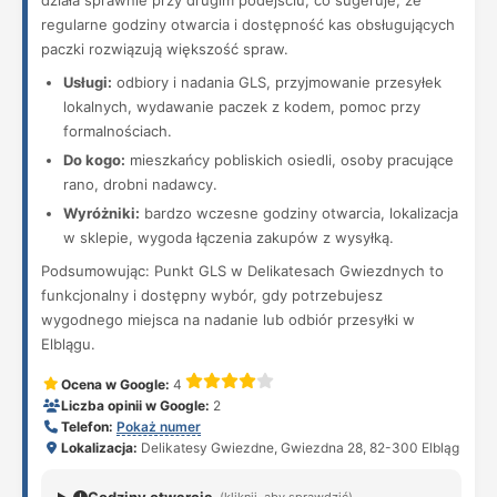
działa sprawnie przy drugim podejściu, co sugeruje, że
regularne godziny otwarcia i dostępność kas obsługujących
paczki rozwiązują większość spraw.
Usługi:
odbiory i nadania GLS, przyjmowanie przesyłek
lokalnych, wydawanie paczek z kodem, pomoc przy
formalnościach.
Do kogo:
mieszkańcy pobliskich osiedli, osoby pracujące
rano, drobni nadawcy.
Wyróżniki:
bardzo wczesne godziny otwarcia, lokalizacja
w sklepie, wygoda łączenia zakupów z wysyłką.
Podsumowując: Punkt GLS w Delikatesach Gwiezdnych to
funkcjonalny i dostępny wybór, gdy potrzebujesz
wygodnego miejsca na nadanie lub odbiór przesyłki w
Elblągu.
Ocena w Google:
4
Liczba opinii w Google:
2
Telefon:
Pokaż numer
Lokalizacja:
Delikatesy Gwiezdne, Gwiezdna 28, 82-300 Elbląg
(kliknij, aby sprawdzić)