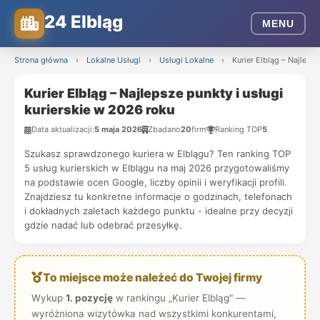
24 Elbląg
MENU
Strona główna
›
Lokalne Usługi
›
Usługi Lokalne
›
Kurier Elbląg – Najleps
Kurier Elbląg – Najlepsze punkty i usługi
kurierskie w 2026 roku
Data aktualizacji:
5 maja 2026
Zbadano
20
firm
Ranking TOP
5
Szukasz sprawdzonego kuriera w Elblągu? Ten ranking TOP
5 usług kurierskich w Elblągu na maj 2026 przygotowaliśmy
na podstawie ocen Google, liczby opinii i weryfikacji profili.
Znajdziesz tu konkretne informacje o godzinach, telefonach
i dokładnych zaletach każdego punktu - idealne przy decyzji
gdzie nadać lub odebrać przesyłkę.
To miejsce może należeć do Twojej firmy
Wykup
1. pozycję
w rankingu „Kurier Elbląg" —
wyróżniona wizytówka nad wszystkimi konkurentami,