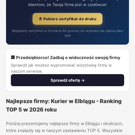
klientom, że Twoja firma jest w czołówce!
📄 Pobierz certyfikat do druku
Bezpłatny certyfikat w formacie A4 gotowy do wydruku lub zapisu jako
PDF
🏢 Przedsiębiorco! Zadbaj o widoczność swojej firmy
Sprawdź jak możesz wypromować wizytówkę firmy w
naszym serwisie.
Sprawdź ofertę →
Najlepsze firmy: Kurier w Elblągu - Ranking
TOP 5 w 2026 roku
Poniżej prezentujemy najlepsze firmy w Elblągu i okolicach,
które znalazły się w naszym zestawieniu TOP 5. Wszystkie