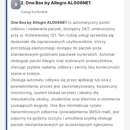
2. One Box by Allegro AL006NE1
2
Usługi kurierskie
One Box by Allegro AL006NE1
to automatyczny punkt
odbioru i nadawania paczek, dostępny 24/7, umieszczony
przy ul. Królewieckiej 121. Ten rodzaj usługi sprawdza się
doskonale dla zapracowanych użytkowników, którzy
potrzebują elastycznego dostępu do paczek poza
standardowymi godzinami placówek kurierskich. Automat
obsługuje paczki Allegro oraz wybranych przewoźników,
oferując szybkie nadania, odbiory i zwroty bez konieczności
stania w kolejce.
Obsługa automatu odbywa się przez aplikację lub kod z
powiadomienia; proces jest zautomatyzowany, bezpieczny
(monitoring, system blokad skrytek) i idealny dla
mieszkańców okolicy, studentów oraz klientów e‑commerce
szukających wygody. One Box minimalizuje ryzyko
nieterminowych odbiorów (powiadomienia SMS/e‑mail), jest
odporny na godziny szczytu i umożliwia szybką obsługę
paczek niestandardowych po wcześniejszym zgłoszeniu.