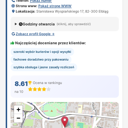
Telefon:
Pokaż numer
Strona www:
Pokaż stronę WWW
Lokalizacja:
Stanisława Wyspiańskiego 17, 82-300 Elbląg
Godziny otwarcia
(kliknij, aby sprawdzić)
Zobacz profil Google →
Najczęściej doceniane przez klientów:
szeroki wybór kurierów i opcji wysyłki
fachowe doradztwo przy pakowaniu
szybka obsługa i jasne zasady rozliczeń
8.61
Ocena w rankingu
na 10
+
−