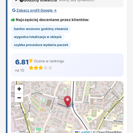
Godziny otwarcia
Zobacz profil Google →
Najczęściej doceniane przez klientów:
bardzo wczesne godziny otwarcia
wygodna lokalizacja w sklepie
szybka procedura wydania paczek
6.81
Ocena w rankingu
na 10
+
−
Leaflet
|
© OpenStreetMap