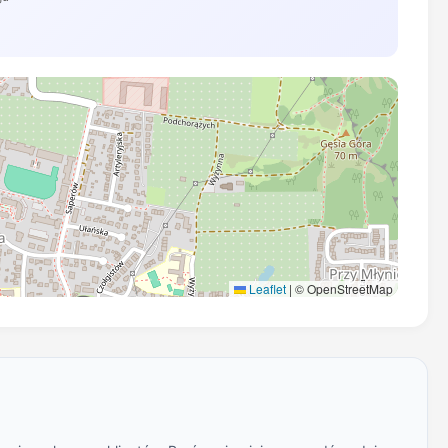
Leaflet
|
© OpenStreetMap