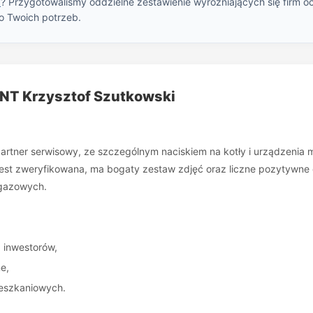
u
? Przygotowaliśmy oddzielne zestawienie wyróżniających się firm o
o Twoich potrzeb.
ONT Krzysztof Szutkowski
rtner serwisowy, ze szczególnym naciskiem na kotły i urządzenia m
t zweryfikowana, ma bogaty zestaw zdjęć oraz liczne pozytywne opin
 gazowych.
 inwestorów,
e,
ieszkaniowych.