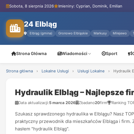
Sobota, 8 sierpnia 2026
Imieniny: Cyprian, Dominik, Emilian
24 Elbląg
Elbląg (gmina)
Gronowo Elbląskie
Markusy
Milejewo
Strona Główna
Wiadomości
Sport
Strona główna
›
Lokalne Usługi
›
Usługi Lokalne
›
Hydraulik 
Hydraulik Elbląg – Najlepsze f
Data aktualizacji:
5 marca 2026
Zbadano
20
firm
Ranking TO
Szukasz sprawdzonego hydraulika w Elblągu? Nasz TOP 5 
praktyczny przewodnik dla mieszkańców Elbląga i firm. 
hasłem "hydraulik Elbląg".