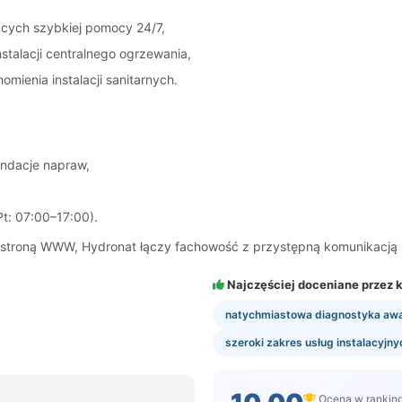
ących szybkiej pomocy 24/7,
nstalacji centralnego ogrzewania,
mienia instalacji sanitarnych.
endacje napraw,
t: 07:00–17:00).
i i stroną WWW, Hydronat łączy fachowość z przystępną komunikacją
Najczęściej doceniane przez k
natychmiastowa diagnostyka awa
szeroki zakres usług instalacyjny
Ocena w rankin