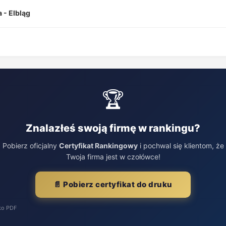
 - Elbląg
🏆
Znalazłeś swoją firmę w rankingu?
Pobierz oficjalny
Certyfikat Rankingowy
i pochwal się klientom, że
Twoja firma jest w czołówce!
📄 Pobierz certyfikat do druku
ko PDF