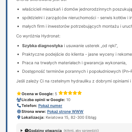
właścicieli mieszkań i domów jednorodzinnych poszukuj
spółdzielni i zarządców nieruchomości - serwis kotłów i i
małych firm i inwestorów potrzebujących montażu i urucho
Co wyróżnia Hydronat:
Szybka diagnostyka
i usuwanie usterek „od ręki”,
Praktyczne podejście do klienta - jasne wyceny i rekom
Praca na trwałych materiałach i gwarancja wykonania,
Dostępność terminów porannych i popołudniowych (Pn–P
Jeśli zależy Ci na rzetelnym hydrauliku z dobrymi opiniam
Ocena w Google:
5
Liczba opinii w Google:
10
Telefon:
Pokaż numer
Strona www:
Pokaż stronę WWW
Lokalizacja:
Kwiatowa 15, 82-300 Elbląg
Godziny otwarcia
(kliknij, aby sprawdzić)