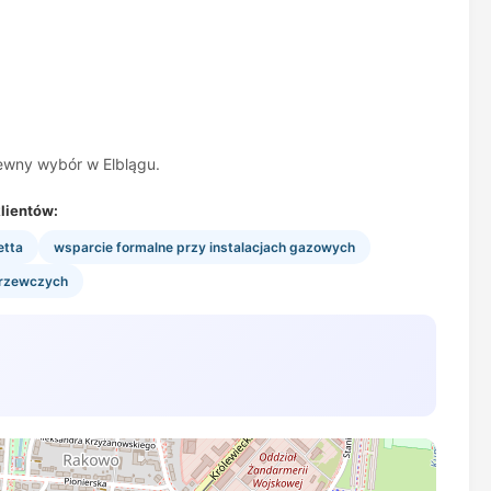
ewny wybór w Elblągu.
lientów:
etta
wsparcie formalne przy instalacjach gazowych
grzewczych