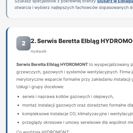
Szukasz specjalistów z pokrewnej branży
Ślusarz w Elbląg
otwarcia i wybierz najlepszych fachowców dopasowanych d
2. Serwis Beretta Elbląg HYDROM
2
Hydraulik
Serwis Beretta Elbląg HYDROMONT
to wyspecjalizowany pa
grzewczych, gazowych i systemów wentylacyjnych. Firma jes
merytoryczne wsparcie formalne przy zakładaniu instalacji
Usługi i grupy docelowe:
serwis i naprawa kotłów gazowych i olejowych,
montaż instalacji gazowych oraz doradztwo formalne dla
kompleksowe instalacje CO, klimatyzacyjne i wentylacyjn
przeglądy okresowe i umowy serwisowe dla wspólnot m
Co wyróżnia HYDROMONT: