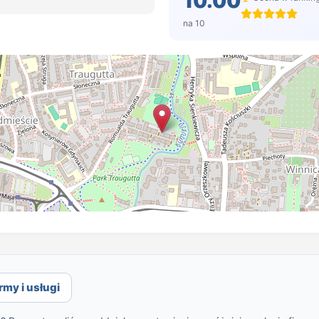
10.00
na 10
rmy i usługi