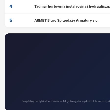
4
Tadmar hurtownia instalacyjna i hydrauliczna
5
ARMET Biuro Sprzedaży Armatury s.c.
Bezpłatny certyfikat w formacie A4 gotowy do wydruku lub zapisu ja