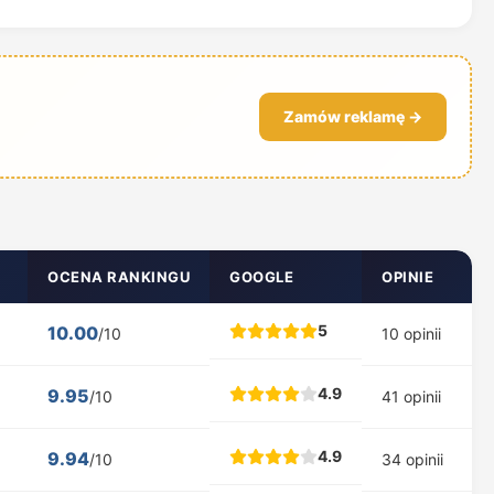
Zamów reklamę →
OCENA RANKINGU
GOOGLE
OPINIE
5
10.00
/10
10 opinii
4.9
9.95
/10
41 opinii
4.9
9.94
/10
34 opinii