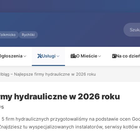
Tolkmicko
Rychliki
Ogłoszenia
Usługi
O Mieście
Na co dzie
Elbląg – Najlepsze firmy hydrauliczne w 2026 roku
irmy hydrauliczne w 2026 roku
P
5
firm hydraulicznych przygotowaliśmy na podstawie ocen Google,
Znajdziesz tu wyspecjalizowanych instalatorów, serwisy kotłów 