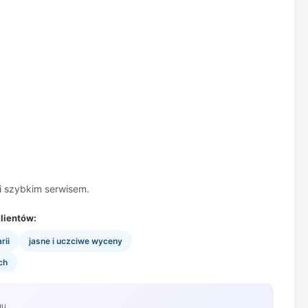
 i szybkim serwisem.
lientów:
rii
jasne i uczciwe wyceny
ch
gu