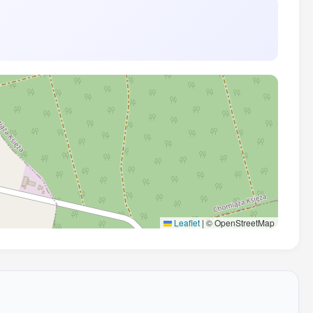
Leaflet
|
© OpenStreetMap