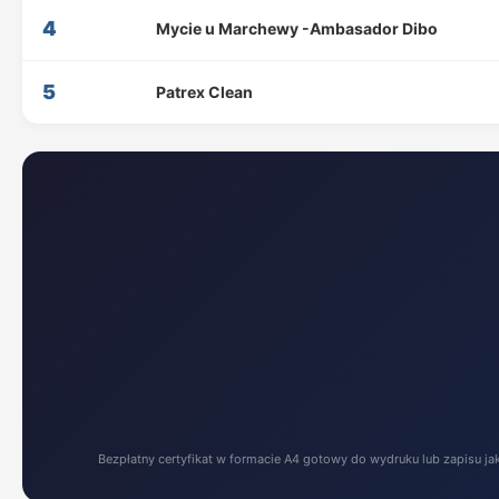
4
Mycie u Marchewy -Ambasador Dibo
5
Patrex Clean
Bezpłatny certyfikat w formacie A4 gotowy do wydruku lub zapisu ja