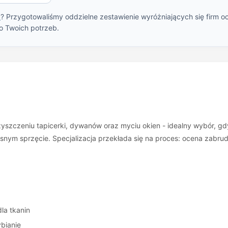
u
? Przygotowaliśmy oddzielne zestawienie wyróżniających się firm o
o Twoich potrzeb.
zyszczeniu tapicerki, dywanów oraz myciu okien - idealny wybór, gdy
nym sprzęcie. Specjalizacja przekłada się na proces: ocena zabrud
la tkanin
ybianie