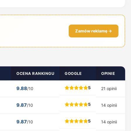
Zamów reklamę →
OCENA RANKINGU
GOOGLE
OPINIE
5
9.88
/10
21 opinii
5
9.87
/10
14 opinii
5
9.87
/10
14 opinii