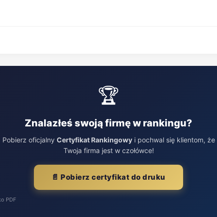
🏆
Znalazłeś swoją firmę w rankingu?
Pobierz oficjalny
Certyfikat Rankingowy
i pochwal się klientom, że
Twoja firma jest w czołówce!
📄 Pobierz certyfikat do druku
ko PDF