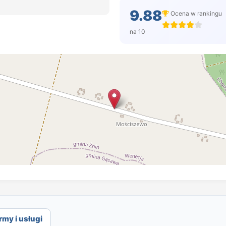
9.88
Ocena w rankingu
na 10
rmy i usługi