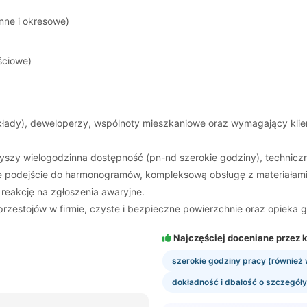
nne i okresowe)
ściowe)
zakłady), deweloperzy, wspólnoty mieszkaniowe oraz wymagający klie
szy wielogodzinna dostępność (pn-nd szerokie godziny), techniczne 
e podejście do harmonogramów, kompleksową obsługę z materiałami i
i reakcję na zgłoszenia awaryjne.
rzestojów w firmie, czyste i bezpieczne powierzchnie oraz opieka 
Najczęściej doceniane przez k
szerokie godziny pracy (również
dokładność i dbałość o szczegóły