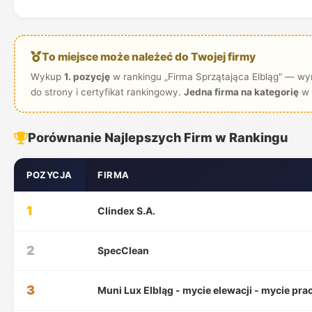
To miejsce może należeć do Twojej firmy
Wykup
1. pozycję
w rankingu „Firma Sprzątająca Elbląg" — wy
do strony i certyfikat rankingowy.
Jedna firma na kategorię
w 
Porównanie Najlepszych Firm w Rankingu
POZYCJA
FIRMA
1
Clindex S.A.
2
SpecClean
3
Muni Lux Elbląg - mycie elewacji - mycie pr