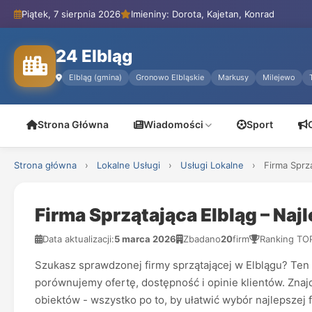
Piątek, 7 sierpnia 2026
Imieniny: Dorota, Kajetan, Konrad
24 Elbląg
Elbląg (gmina)
Gronowo Elbląskie
Markusy
Milejewo
Strona Główna
Wiadomości
Sport
Strona główna
›
Lokalne Usługi
›
Usługi Lokalne
›
Firma Sprz
Firma Sprzątająca Elbląg – Naj
Data aktualizacji:
5 marca 2026
Zbadano
20
firm
Ranking TO
Szukasz sprawdzonej firmy sprzątającej w Elblągu? Ten 
porównujemy ofertę, dostępność i opinie klientów. Znaj
obiektów - wszystko po to, by ułatwić wybór najlepszej f