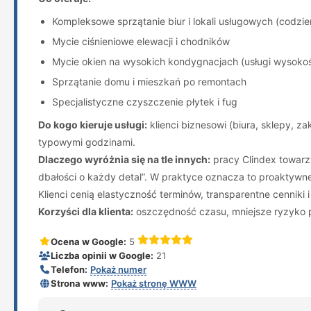
Kompleksowe sprzątanie biur i lokali usługowych (codzie
Mycie ciśnieniowe elewacji i chodników
Mycie okien na wysokich kondygnacjach (usługi wysoko
Sprzątanie domu i mieszkań po remontach
Specjalistyczne czyszczenie płytek i fug
Do kogo kieruje usługi:
klienci biznesowi (biura, sklepy, 
typowymi godzinami.
Dlaczego wyróżnia się na tle innych:
pracy Clindex towarzy
dbałości o każdy detal”. W praktyce oznacza to proaktywn
Klienci cenią elastyczność terminów, transparentne cenniki 
Korzyści dla klienta:
oszczędność czasu, mniejsze ryzyko p
Ocena w Google:
5
Liczba opinii w Google:
21
Telefon:
Pokaż numer
Strona www:
Pokaż stronę WWW