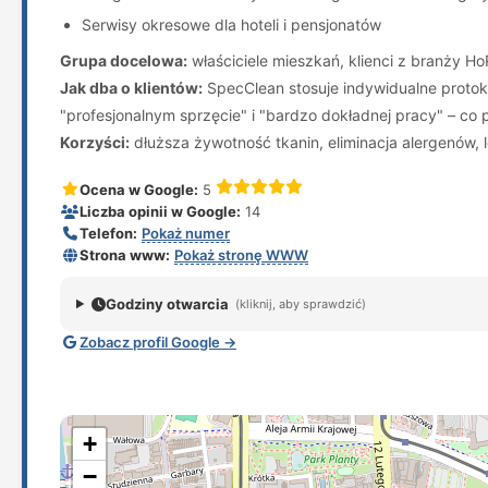
Serwisy okresowe dla hoteli i pensjonatów
Grupa docelowa:
właściciele mieszkań, klienci z branży H
Jak dba o klientów:
SpecClean stosuje indywidualne protokoł
"profesjonalnym sprzęcie" i "bardzo dokładnej pracy" – co po
Korzyści:
dłuższa żywotność tkanin, eliminacja alergenów,
Ocena w Google:
5
Liczba opinii w Google:
14
Telefon:
Pokaż numer
Strona www:
Pokaż stronę WWW
Godziny otwarcia
(kliknij, aby sprawdzić)
Zobacz profil Google →
+
−