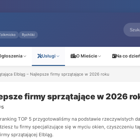
Tolkmicko
Rychliki
Ogłoszenia
Usługi
O Mieście
Na co dzie
ątająca Elbląg – Najlepsze firmy sprzątające w 2026 roku
lepsze firmy sprzątające w 2026 ro
P
5
ranking TOP 5 przygotowaliśmy na podstawie rzeczywistych danyc
dziesz tu firmy specjalizujące się w myciu okien, czyszczeniu 
irmy sprzątającej Elbląg.