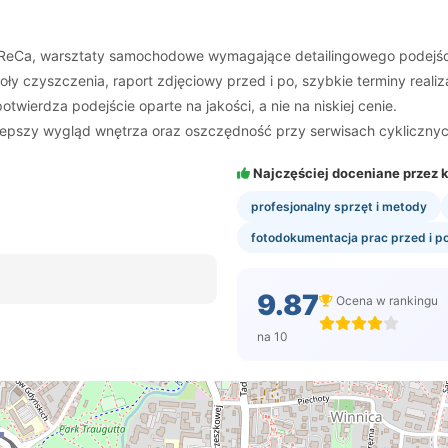
oReCa, warsztaty samochodowe wymagające detailingowego podejścia,
y czyszczenia, raport zdjęciowy przed i po, szybkie terminy realiza
twierdza podejście oparte na jakości, a nie na niskiej cenie.
 lepszy wygląd wnętrza oraz oszczędność przy serwisach cyklicznyc
Najczęściej doceniane przez k
profesjonalny sprzęt i metody
fotodokumentacja prac przed i p
9.87
Ocena w rankingu
na 10