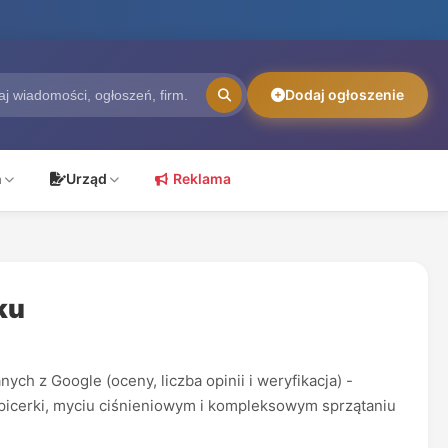
Dodaj ogłoszenie
ń
Urząd
Reklama
ku
h z Google (oceny, liczba opinii i weryfikacja) -
tapicerki, myciu ciśnieniowym i kompleksowym sprzątaniu