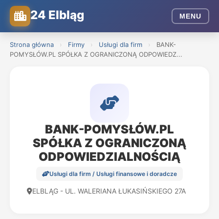
24 Elbląg
MENU
Strona główna
›
Firmy
›
Usługi dla firm
›
BANK-
POMYSŁÓW.PL SPÓŁKA Z OGRANICZONĄ ODPOWIEDZ...
BANK-POMYSŁÓW.PL
SPÓŁKA Z OGRANICZONĄ
ODPOWIEDZIALNOŚCIĄ
Usługi dla firm / Usługi finansowe i doradcze
ELBLĄG - UL. WALERIANA ŁUKASIŃSKIEGO 27A