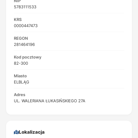
NIP
5783111533
KRS
0000447473
REGON
281464196
Kod pocztowy
82-300
Miasto
ELBLĄG
Adres
UL. WALERIANA ŁUKASIŃSKIEGO 27A
Lokalizacja