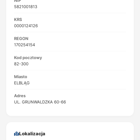
NIP
5821001813
KRS
0000124126
REGON
170254154
Kod pocztowy
82-300
Miasto
ELBLĄG
Adres
UL. GRUNWALDZKA 60-66
Lokalizacja