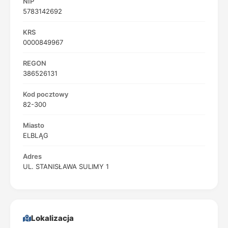
NIP
5783142692
KRS
0000849967
REGON
386526131
Kod pocztowy
82-300
Miasto
ELBLĄG
Adres
UL. STANISŁAWA SULIMY 1
Lokalizacja