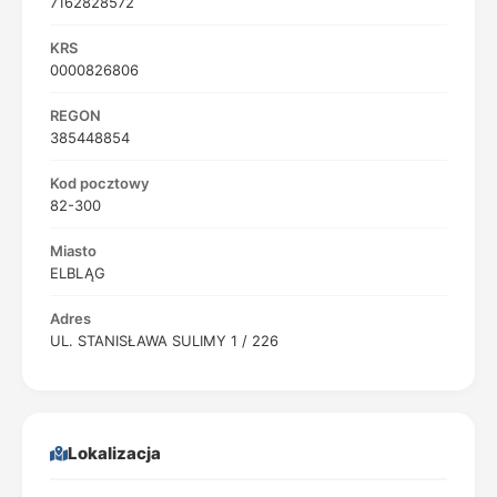
7162828572
KRS
0000826806
REGON
385448854
Kod pocztowy
82-300
Miasto
ELBLĄG
Adres
UL. STANISŁAWA SULIMY 1 / 226
Lokalizacja