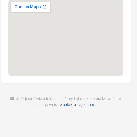
Jeśli jesteś właścicielem tej firmy i chcesz zaktualizować lub
usunąć wpis,
skontaktuj się z nami
.