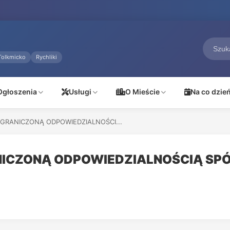
Tolkmicko
Rychliki
Ogłoszenia
Usługi
O Mieście
Na co dzie
 OGRANICZONĄ ODPOWIEDZIALNOŚCI...
RANICZONĄ ODPOWIEDZIALNOŚCIĄ 