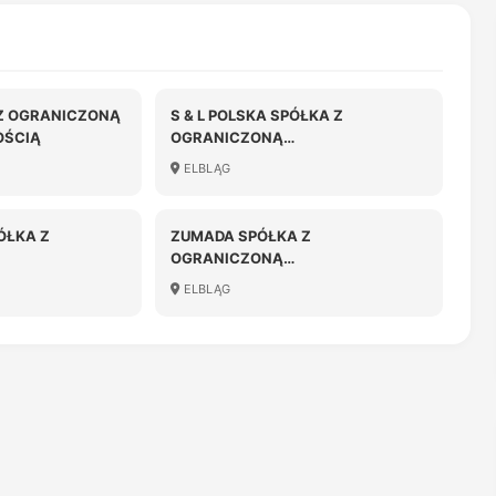
Z OGRANICZONĄ
S & L POLSKA SPÓŁKA Z
OŚCIĄ
OGRANICZONĄ
ODPOWIEDZIALNOŚCIĄ W
ELBLĄG
LIKWIDACJI
ÓŁKA Z
ZUMADA SPÓŁKA Z
OGRANICZONĄ
OŚCIĄ
ODPOWIEDZIALNOŚCIĄ
ELBLĄG