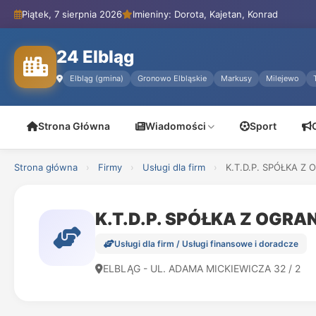
Piątek, 7 sierpnia 2026
Imieniny: Dorota, Kajetan, Konrad
24 Elbląg
Elbląg (gmina)
Gronowo Elbląskie
Markusy
Milejewo
Strona Główna
Wiadomości
Sport
Strona główna
›
Firmy
›
Usługi dla firm
›
K.T.D.P. SPÓŁKA Z
K.T.D.P. SPÓŁKA Z OG
Usługi dla firm / Usługi finansowe i doradcze
ELBLĄG - UL. ADAMA MICKIEWICZA 32 / 2