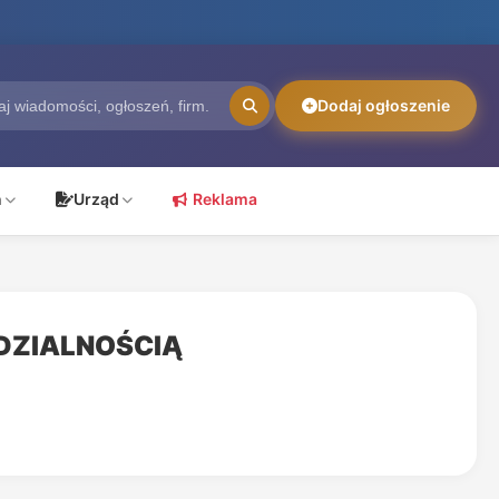
Dodaj ogłoszenie
ń
Urząd
Reklama
DZIALNOŚCIĄ