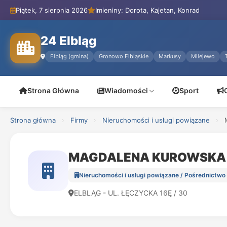
Piątek, 7 sierpnia 2026
Imieniny: Dorota, Kajetan, Konrad
24 Elbląg
Elbląg (gmina)
Gronowo Elbląskie
Markusy
Milejewo
Strona Główna
Wiadomości
Sport
Strona główna
›
Firmy
›
Nieruchomości i usługi powiązane
›
MAGDALENA KUROWSKA 
Nieruchomości i usługi powiązane / Pośrednictwo
ELBLĄG - UL. ŁĘCZYCKA 16Ę / 30