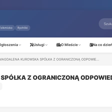
Tolkmicko
Rychliki
Ogłoszenia
Usługi
O Mieście
Na co dzie
MAGDALENA KUROWSKA SPÓŁKA Z OGRANICZONĄ ODPOWIE...
SPÓŁKA Z OGRANICZONĄ ODPOWIE