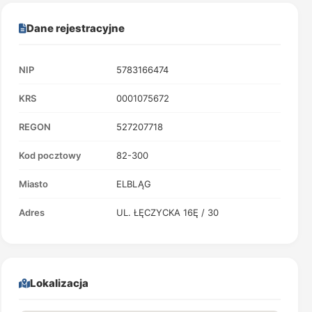
Dane rejestracyjne
NIP
5783166474
KRS
0001075672
REGON
527207718
Kod pocztowy
82-300
Miasto
ELBLĄG
Adres
UL. ŁĘCZYCKA 16Ę / 30
Lokalizacja