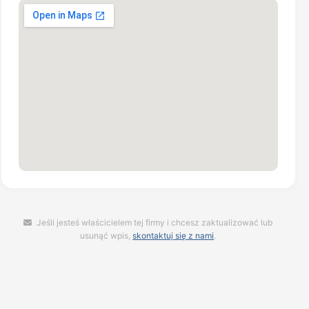
Jeśli jesteś właścicielem tej firmy i chcesz zaktualizować lub
usunąć wpis,
skontaktuj się z nami
.