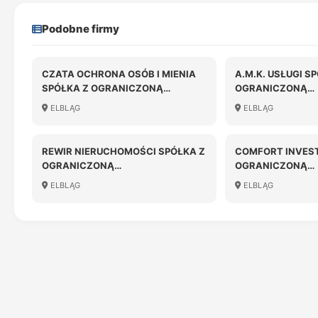
Podobne firmy
CZATA OCHRONA OSÓB I MIENIA
A.M.K. USŁUGI S
SPÓŁKA Z OGRANICZONĄ
OGRANICZONĄ
ODPOWIEDZIALNOŚCIĄ
ODPOWIEDZIALN
ELBLĄG
ELBLĄG
REWIR NIERUCHOMOŚCI SPÓŁKA Z
COMFORT INVES
OGRANICZONĄ
OGRANICZONĄ
ODPOWIEDZIALNOŚCIĄ
ODPOWIEDZIALN
ELBLĄG
ELBLĄG