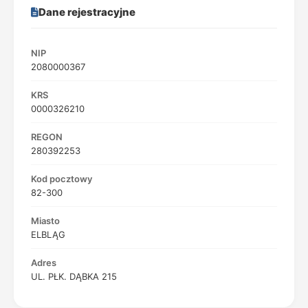
Dane rejestracyjne
NIP
2080000367
KRS
0000326210
REGON
280392253
Kod pocztowy
82-300
Miasto
ELBLĄG
Adres
UL. PŁK. DĄBKA 215