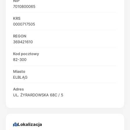
NIP
7010800065
KRS
0000717505
REGON
369421610
Kod pocztowy
82-300
Miasto
ELBLĄG
Adres
UL. ŻYRARDOWSKA 68C / 5
Lokalizacja