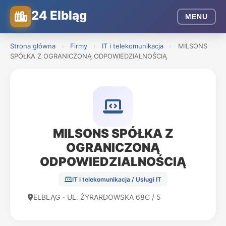
24 Elbląg
MENU
Strona główna
›
Firmy
›
IT i telekomunikacja
›
MILSONS
SPÓŁKA Z OGRANICZONĄ ODPOWIEDZIALNOŚCIĄ
MILSONS SPÓŁKA Z
OGRANICZONĄ
ODPOWIEDZIALNOŚCIĄ
IT i telekomunikacja / Usługi IT
ELBLĄG - UL. ŻYRARDOWSKA 68C / 5