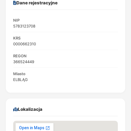
Dane rejestracyjne
NIP
5783123708
KRS
0000662310
REGON
366524449
Miasto
ELBLĄG
Lokalizacja