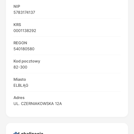
NIP
5783174137
KRS
0001138292
REGON
540180580
Kod pocztowy
82-300
Miasto
ELBLĄG
Adres
UL. CZERNIAKOWSKA 12A
Lokalizacja