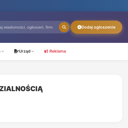
Dodaj ogłoszenie
ń
Urząd
Reklama
.
ZIALNOŚCIĄ