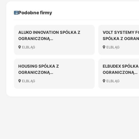
Podobne firmy
ALUKO INNOVATION SPÓŁKA Z
VOLT SYSTEMY 
OGRANICZONĄ
SPÓŁKA Z OGRA
ODPOWIEDZIALNOŚCIĄ W
ODPOWIEDZIALN
ELBLĄG
ELBLĄG
LIKWIDACJI
HOUSING SPÓŁKA Z
ELBUDEX SPÓŁKA
OGRANICZONĄ
OGRANICZONĄ
ODPOWIEDZIALNOŚCIĄ
ODPOWIEDZIALN
ELBLĄG
ELBLĄG