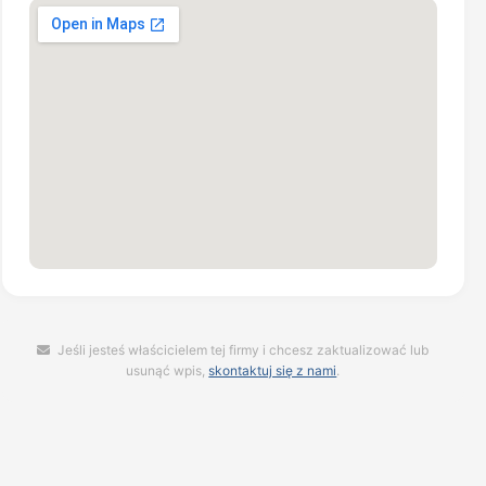
Jeśli jesteś właścicielem tej firmy i chcesz zaktualizować lub
usunąć wpis,
skontaktuj się z nami
.