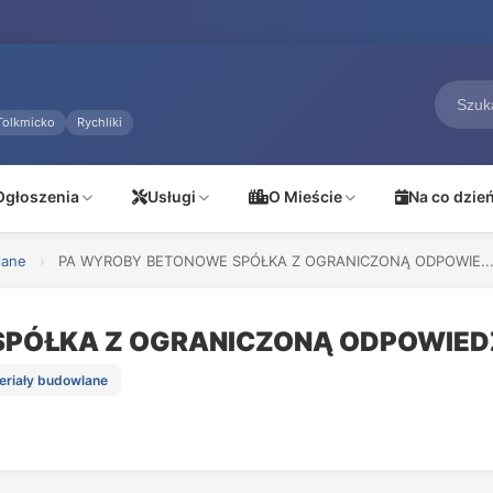
Tolkmicko
Rychliki
Ogłoszenia
Usługi
O Mieście
Na co dzie
lane
›
PA WYROBY BETONOWE SPÓŁKA Z OGRANICZONĄ ODPOWIE..
SPÓŁKA Z OGRANICZONĄ ODPOWIED
teriały budowlane