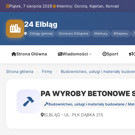
Piątek, 7 sierpnia 2026
Imieniny: Dorota, Kajetan, Konrad
24 Elbląg
Elbląg (gmina)
Gronowo Elbląskie
Markusy
Milejewo
Strona Główna
Wiadomości
Sport
Strona główna
›
Firmy
›
Budownictwo, usługi i materiały budow
PA WYROBY BETONOWE 
Budownictwo, usługi i materiały budowlane / Ma
ELBLĄG - UL. PŁK.DĄBKA 215