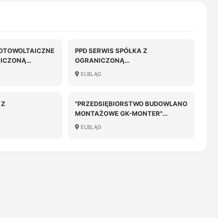
FOTOWOLTAICZNE
PPD SERWIS SPÓŁKA Z
NICZONĄ
OGRANICZONĄ
OŚCIĄ
ODPOWIEDZIALNOŚCIĄ
ELBLĄG
 Z
"PRZEDSIĘBIORSTWO BUDOWLANO
MONTAŻOWE GK-MONTER"
OŚCIĄ
SPÓŁKA Z OGRANICZONĄ
ELBLĄG
ODPOWIEDZIALNOŚCIĄ SPÓŁKA
KOMANDYTOWA