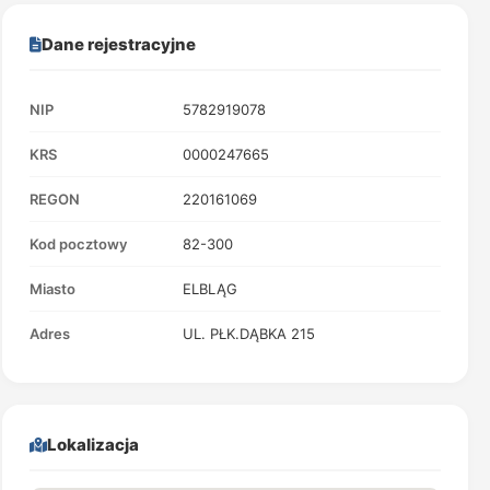
Dane rejestracyjne
NIP
5782919078
KRS
0000247665
REGON
220161069
Kod pocztowy
82-300
Miasto
ELBLĄG
Adres
UL. PŁK.DĄBKA 215
Lokalizacja