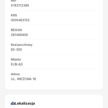
NIP
5783112389
KRS
0000463152
REGON
281499409
Kod pocztowy
82-300
Miasto
ELBLĄG
Adres
UL. WIEŻOWA 18
Lokalizacja