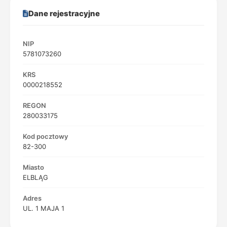
Dane rejestracyjne
NIP
5781073260
KRS
0000218552
REGON
280033175
Kod pocztowy
82-300
Miasto
ELBLĄG
Adres
UL. 1 MAJA 1