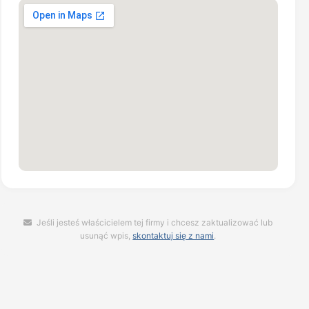
Jeśli jesteś właścicielem tej firmy i chcesz zaktualizować lub
usunąć wpis,
skontaktuj się z nami
.