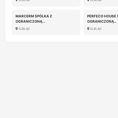
ELBLĄG
ELBLĄG
ODPOWIEDZIALN
MARCERM SPÓŁKA Z
PERFECO HOUSE 
OGRANICZONĄ
OGRANICZONĄ
ODPOWIEDZIALNOŚCIĄ
ODPOWIEDZIALN
ELBLĄG
ELBLĄG