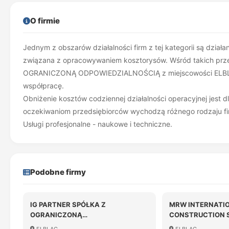
O firmie
Jednym z obszarów działalności firm z tej kategorii są dział
związana z opracowywaniem kosztorysów. Wśród takich prz
OGRANICZONĄ ODPOWIEDZIALNOŚCIĄ z miejscowości ELBLĄG.
współpracę.
Obniżenie kosztów codziennej działalności operacyjnej jest 
oczekiwaniom przedsiębiorców wychodzą różnego rodzaju fir
Usługi profesjonalne - naukowe i techniczne.
Podobne firmy
IG PARTNER SPÓŁKA Z
MRW INTERNATI
OGRANICZONĄ
CONSTRUCTION 
ODPOWIEDZIALNOŚCIĄ
OGRANICZONĄ