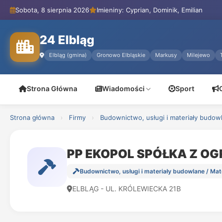
Sobota, 8 sierpnia 2026
Imieniny: Cyprian, Dominik, Emilian
24 Elbląg
Elbląg (gmina)
Gronowo Elbląskie
Markusy
Milejewo
Strona Główna
Wiadomości
Sport
Strona główna
›
Firmy
›
Budownictwo, usługi i materiały budow
PP EKOPOL SPÓŁKA Z O
Budownictwo, usługi i materiały budowlane / Ma
ELBLĄG - UL. KRÓLEWIECKA 21B