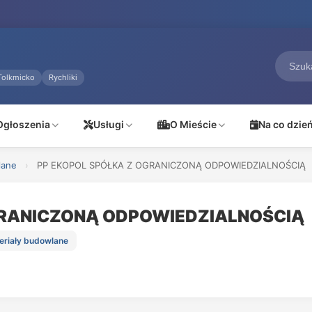
Tolkmicko
Rychliki
Ogłoszenia
Usługi
O Mieście
Na co dzie
lane
›
PP EKOPOL SPÓŁKA Z OGRANICZONĄ ODPOWIEDZIALNOŚCIĄ
GRANICZONĄ ODPOWIEDZIALNOŚCIĄ
teriały budowlane