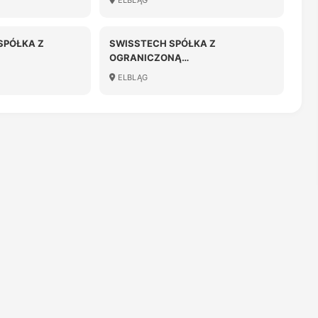
ELBLĄG
OŚCIĄ
SPÓŁKA Z
SWISSTECH SPÓŁKA Z
OGRANICZONĄ
OŚCIĄ
ODPOWIEDZIALNOŚCIĄ
ELBLĄG