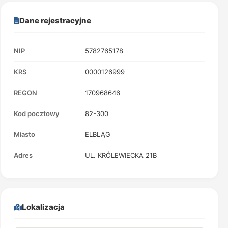
Dane rejestracyjne
NIP
5782765178
KRS
0000126999
REGON
170968646
Kod pocztowy
82-300
Miasto
ELBLĄG
Adres
UL. KRÓLEWIECKA 21B
Lokalizacja