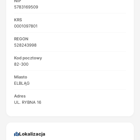
NIP
5783169509
KRS
0001097801
REGON
528243998
Kod pocztowy
82-300
Miasto
ELBLĄG
Adres
UL. RYBNA 16
Lokalizacja