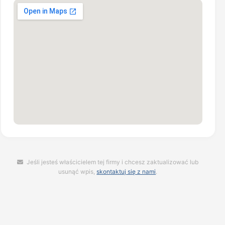
Jeśli jesteś właścicielem tej firmy i chcesz zaktualizować lub
usunąć wpis,
skontaktuj się z nami
.