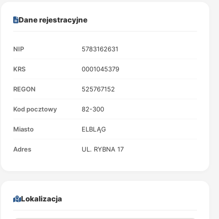
Dane rejestracyjne
NIP
5783162631
KRS
0001045379
REGON
525767152
Kod pocztowy
82-300
Miasto
ELBLĄG
Adres
UL. RYBNA 17
Lokalizacja