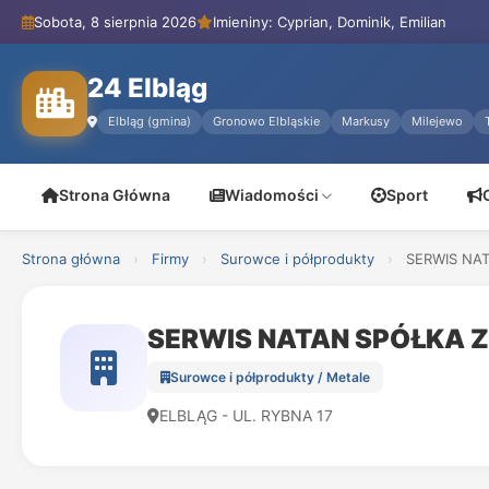
Sobota, 8 sierpnia 2026
Imieniny: Cyprian, Dominik, Emilian
24 Elbląg
Elbląg (gmina)
Gronowo Elbląskie
Markusy
Milejewo
Strona Główna
Wiadomości
Sport
Strona główna
›
Firmy
›
Surowce i półprodukty
›
SERWIS NA
SERWIS NATAN SPÓŁKA 
Surowce i półprodukty / Metale
ELBLĄG - UL. RYBNA 17