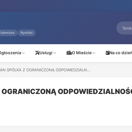
Tolkmicko
Rychliki
Ogłoszenia
Usługi
O Mieście
Na co dzie
TAN SPÓŁKA Z OGRANICZONĄ ODPOWIEDZIALN...
Z OGRANICZONĄ ODPOWIEDZIALNOŚ