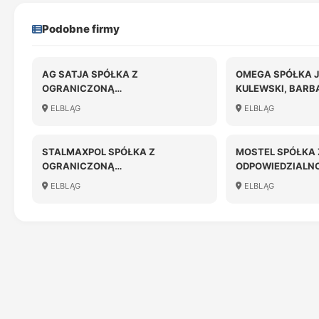
Podobne firmy
AG SATJA SPÓŁKA Z
OMEGA SPÓŁKA 
OGRANICZONĄ
KULEWSKI, BARB
ODPOWIEDZIALNOŚCIĄ W
ELBLĄG
ELBLĄG
LIKWIDACJI
STALMAXPOL SPÓŁKA Z
MOSTEL SPÓŁKA
OGRANICZONĄ
ODPOWIEDZIALN
ODPOWIEDZIALNOŚCIĄ W
ELBLĄG
ELBLĄG
LIKWIDACJI