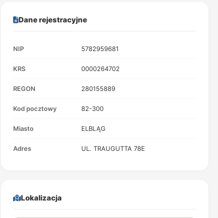
Dane rejestracyjne
NIP
5782959681
KRS
0000264702
REGON
280155889
Kod pocztowy
82-300
Miasto
ELBLĄG
Adres
UL. TRAUGUTTA 78E
Lokalizacja