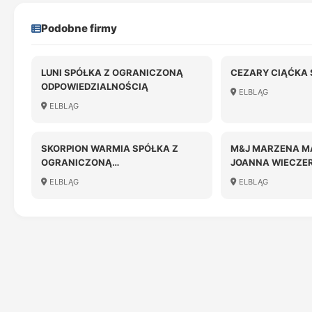
Podobne firmy
LUNI SPÓŁKA Z OGRANICZONĄ
CEZARY CIĄĆKA
ODPOWIEDZIALNOŚCIĄ
ELBLĄG
ELBLĄG
SKORPION WARMIA SPÓŁKA Z
M&J MARZENA M
OGRANICZONĄ
JOANNA WIECZE
ODPOWIEDZIALNOŚCIĄ
JAWNA
ELBLĄG
ELBLĄG