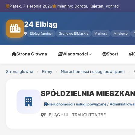
Piątek, 7 sierpnia 2026
Imieniny: Dorota, Kajetan, Konrad
24 Elbląg
Elbląg (gmina)
Gronowo Elbląskie
Markusy
Milejewo
Strona Główna
Wiadomości
Sport
Strona główna
›
Firmy
›
Nieruchomości i usługi powiązane
›
SPÓŁDZIELNIA MIESZKAN
Nieruchomości i usługi powiązane / Administrowa
ELBLĄG - UL. TRAUGUTTA 78E