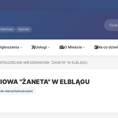
Tolkmicko
Rychliki
Ogłoszenia
Usługi
O Mieście
Na co dzie
SPÓŁDZIELNIA MIESZKANIOWA "ŻANETA" W ELBLĄGU
IOWA "ŻANETA" W ELBLĄGU
nie nieruchomościami