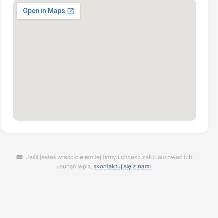
Jeśli jesteś właścicielem tej firmy i chcesz zaktualizować lub
usunąć wpis,
skontaktuj się z nami
.