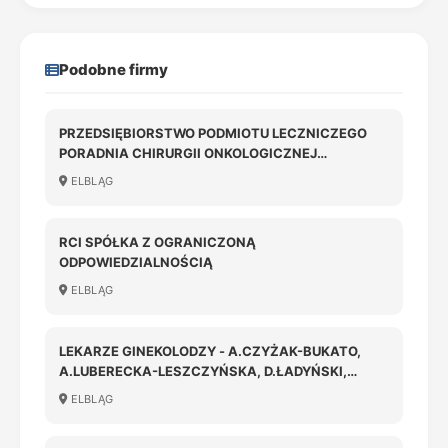
Podobne firmy
PRZEDSIĘBIORSTWO PODMIOTU LECZNICZEGO
PORADNIA CHIRURGII ONKOLOGICZNEJ
Z.FIEDOROWICZ, A.MAZURKIEWICZ - LEKARSKA
ELBLĄG
SPÓŁKA PARTNERSKA
RCI SPÓŁKA Z OGRANICZONĄ
ODPOWIEDZIALNOŚCIĄ
ELBLĄG
LEKARZE GINEKOLODZY - A.CZYŻAK-BUKATO,
A.LUBERECKA-LESZCZYŃSKA, D.ŁADYŃSKI,
P.WINKEL. SPÓŁKA PARTNERSKA
ELBLĄG