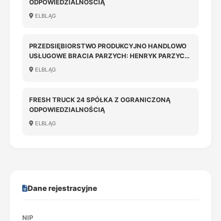
ODPOWIEDZIALNOŚCIĄ
ELBLĄG
PRZEDSIĘBIORSTWO PRODUKCYJNO HANDLOWO
USŁUGOWE BRACIA PARZYCH: HENRYK PARZYCH,
JAROSŁAW PARZYCH SPÓŁKA JAWNA
ELBLĄG
FRESH TRUCK 24 SPÓŁKA Z OGRANICZONĄ
ODPOWIEDZIALNOŚCIĄ
ELBLĄG
Dane rejestracyjne
NIP